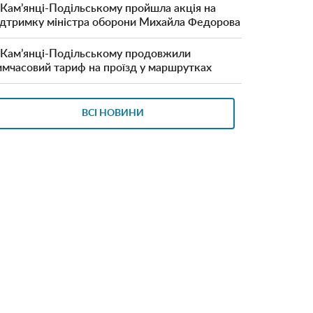
 Кам’янці-Подільському пройшла акція на
ідтримку міністра оборони Михайла Федорова
 Кам’янці-Подільському продовжили
имчасовий тариф на проїзд у маршрутках
ВСІ НОВИНИ