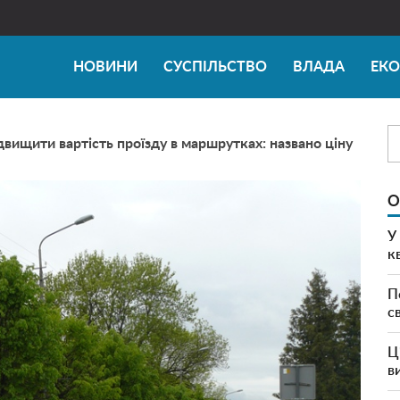
НОВИНИ
СУСПІЛЬСТВО
ВЛАДА
ЕК
двищити вартість проїзду в маршрутках: названо ціну
О
У
к
П
с
Ц
в