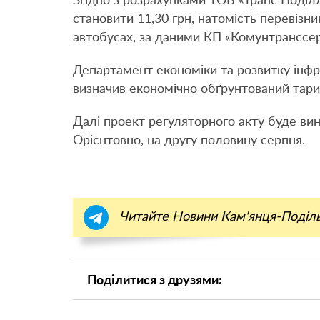
Згідно з розрахунками ТОВ «Транс Поділл
становити 11,30 грн, натомість перевізн
автобусах, за даними КП «Комунтранссерві
Департамент економіки та розвитку інфра
визначив економічно обґрунтований тариф 
Далі проект регуляторного акту буде вин
Орієнтовно, на другу половину серпня.
Читайте Новини Кам'янця-Поділ
Поділитися з друзями: