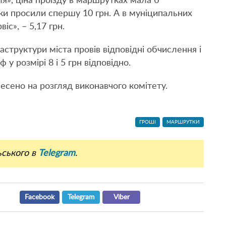
я», ціна проїзду в маршрутках мала б
ики просили спершу 10 грн. А в муніципальних
с», – 5,17 грн.
структури міста провів відповідні обчислення і
у розмірі 8 і 5 грн відповідно.
есено на розгляд виконавчого комітету.
ГРОШІ
МАРШРУТКИ
ьського в
Telegram
.
Facebook
Telegram
Viber