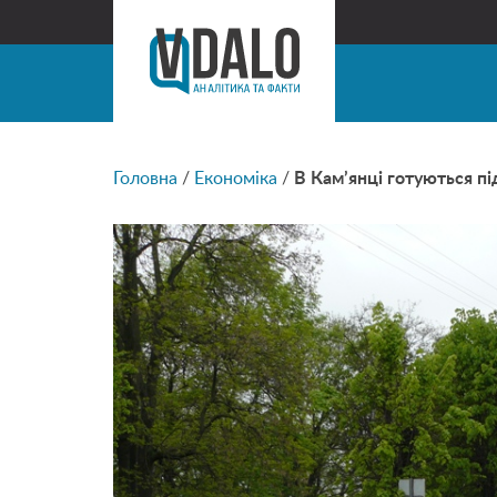
Головна
/
Економіка
/
В Кам’янці готуються пі