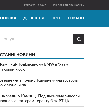
Реклама на сайті
Повідомити про новину
ОНОМІКА
ДОЗВІЛЛЯ
ПРОТЕСТОВАНО

СТАННІ НОВИНИ
 Камʼянці-Подільському BMW вʼїхав у
вітковий кіоск
овернення з полону: Кам’янеччина зустріла
воїх захисників
іна зради: у Кам’янці-Подільському винесли
ирок організаторам теракту біля РТЦК