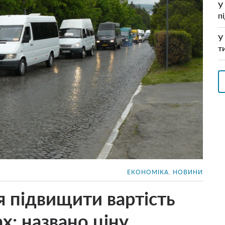
У
п
У
т
ЕКОНОМІКА
,
НОВИНИ
я підвищити вартість
х: названо ціну