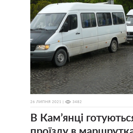
26 ЛИПНЯ 2021 |
3482
В Кам’янці готуютьс
проїзду в маршрутка