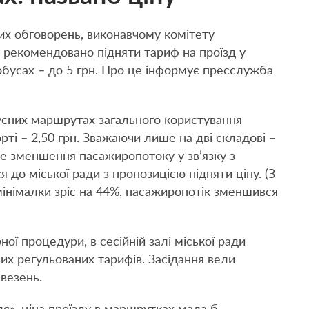
их обговорень, виконавчому комітету
е рекомендовано підняти тариф на проїзд у
обусах – до 5 грн. Про це інформує пресслужба
бусних маршрутах загального користування
рті – 2,50 грн. Зважаючи лише на дві складові –
єве зменшення пасажиропотоку у зв’язку з
 до міської ради з пропозицією підняти ціну. (З
мінімалки зріс на 44%, пасажиропотік зменшився
ої процедури, в сесійній залі міської ради
их регульованих тарифів. Засідання вели
везень.