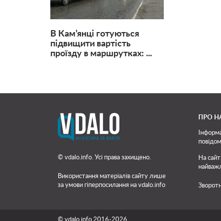
В Кам’янці готуються
підвищити вартість
проїзду в маршрутках: ...
ПРО Н
Інформа
повідом
© vdalo.info. Усі права захищено.
На сайт
найважл
Використання матеріалів сайту лише
за умови гіперпосилання на vdalo.info
Зворотн
© vdalo.info 2016-2026