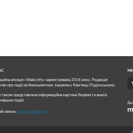
АС
МИ
ційна агенція «Vdalo.info» зареєстрована 2016 року. Редакція
ляє про події на Хмельниччині, зокрема у Кам'янці-Подільському.
і також представлена інформаційна картина України та аналіз
ивіших подій.
Диз
ій звязок:
editor@vdalo.info