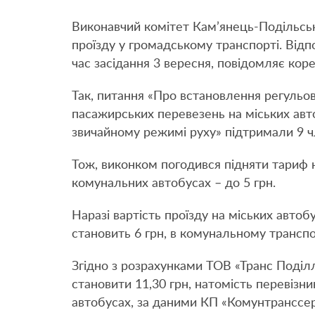
Виконавчий комітет Кам’янець-Подільськ
проїзду у громадському транспорті. Від
час засідання 3 вересня, повідомляє ко
Так, питання «Про встановлення регульов
пасажирських перевезень на міських авт
звичайному режимі руху» підтримали 9 ч
Тож, виконком погодився підняти тариф н
комунальних автобусах – до 5 грн.
Наразі вартість проїзду на міських авто
становить 6 грн, в комунальному транспор
Згідно з розрахунками ТОВ «Транс Поділл
становити 11,30 грн, натомість перевізн
автобусах, за даними КП «Комунтранссерві