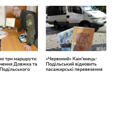
но три маршрути
«Червоний» Кам’янець-
чення Довжка та
Подільський відновить
Подільського
пасажирські перевезення