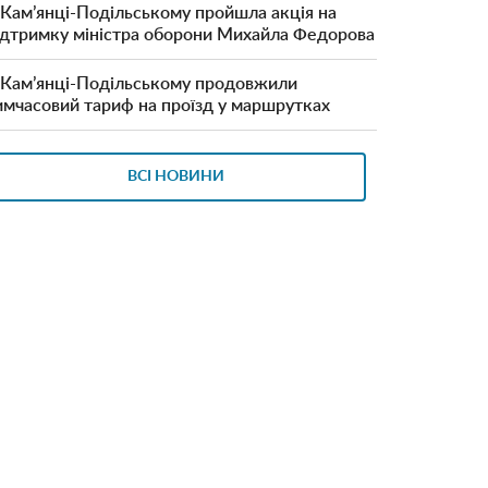
 Кам’янці-Подільському пройшла акція на
ідтримку міністра оборони Михайла Федорова
 Кам’янці-Подільському продовжили
имчасовий тариф на проїзд у маршрутках
ВСІ НОВИНИ