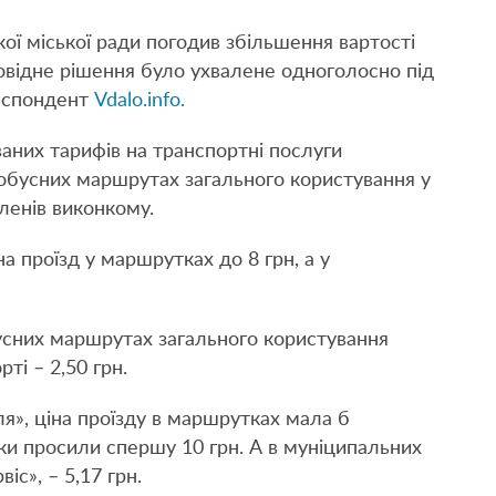
ої міської ради погодив збільшення вартості
повідне рішення було ухвалене одноголосно під
респондент
Vdalo.info.
аних тарифів на транспортні послуги
обусних маршрутах загального користування у
ленів виконкому.
а проїзд у маршрутках до 8 грн, а у
бусних маршрутах загального користування
ті – 2,50 грн.
я», ціна проїзду в маршрутках мала б
ики просили спершу 10 грн. А в муніципальних
с», – 5,17 грн.