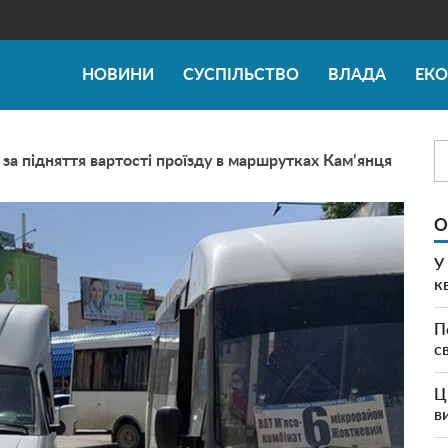
НОВИНИ
СУСПІЛЬСТВО
ВЛАДА
ЕК
за підняття вартості проїзду в маршрутках Кам’янця
О
У
к
П
с
Ц
в