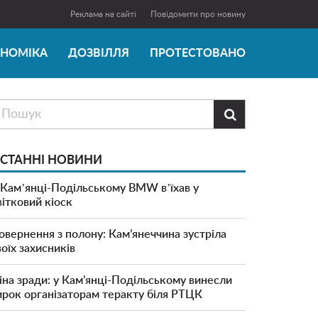
Реклама на сайті
Повідомити про новину
ОНОМІКА
ДОЗВІЛЛЯ
ПРОТЕСТОВАНО

СТАННІ НОВИНИ
 Камʼянці-Подільському BMW вʼїхав у
вітковий кіоск
овернення з полону: Кам’янеччина зустріла
воїх захисників
іна зради: у Кам’янці-Подільському винесли
ирок організаторам теракту біля РТЦК