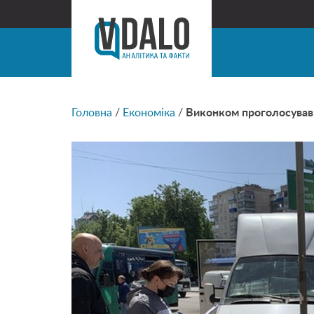
Головна
/
Економіка
/
Виконком проголосував 