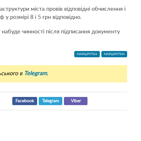
структури міста провів відповідні обчислення і
у розмірі 8 і 5 грн відповідно.
 набуде чинності після підписання документу
МАРШРУТКА
МАРШРУТКИ
ьського в
Telegram
.
Facebook
Telegram
Viber