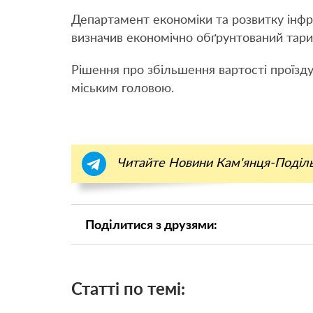
Департамент економіки та розвитку інфра
визначив економічно обґрунтований тариф 
Рішення про збільшення вартості проїзду
міським головою.
Читайте Новини Кам'янця-Поділ
Поділитися з друзями:
Статті по темі: