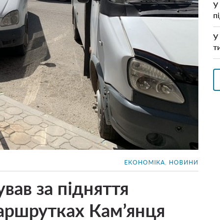
У
п
У
т
ЕКОНОМІКА
,
НОВИНИ
вав за підняття
маршрутках Кам’янця