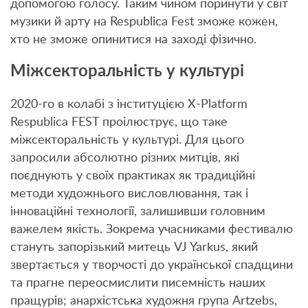
допомогою голосу. Таким чином поринути у світ
музики й арту на Respublica Fest зможе кожен,
хто не зможе опинитися на заході фізично.
Міжсекторальність у культурі
2020-го в колабі з інституцією X-Platform
Respublica FEST проілюструє, що таке
міжсекторальність у культурі. Для цього
запросили абсолютно різних митців, які
поєднують у своїх практиках як традиційні
методи художнього висловлювання, так і
інноваційні технології, залишивши головним
важелем якість. Зокрема учасниками фестивалю
стануть запорізький митець VJ Yarkus, який
звертається у творчості до української спадщини
та прагне переосмислити писемність наших
пращурів; анархістська художня група Artzebs,