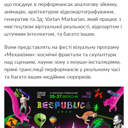
що поєднує в перформансах аналогову зйомку,
анімацію, архітектурне відеокартографування,
генератив та 3д; Vartan Markarian, який працює з
мистецтвом віртуальної реальності, відеоартом і
штучним інтелектом, та багато інших.
Вони представлять на фесті візуальну програму
«Механізми»: космічні фрактали та скульптури
над сценами, лаунж-зону з моушн-інсталяціями,
прямі трансляції перформансів у реальному часі
та багато інших медійних сюрпризів.