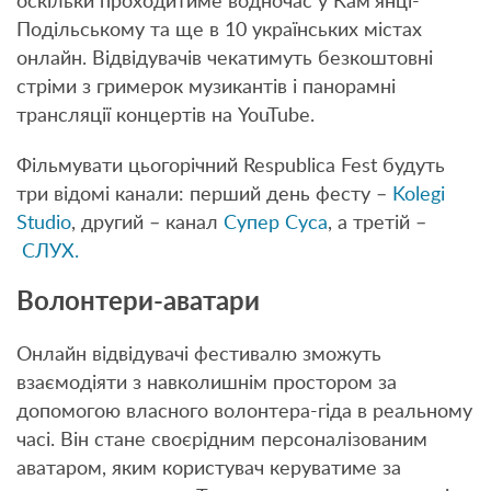
оскільки проходитиме водночас у Кам’янці-
Подільському та ще в 10 українських містах
онлайн. Відвідувачів чекатимуть безкоштовні
стріми з гримерок музикантів і панорамні
трансляції концертів на YouTube.
Фільмувати цьогорічний Respublica Fest будуть
три відомі канали: перший день фесту –
Kolegi
Studio
, другий – канал
Супер Суса
, а третій –
СЛУХ.
Волонтери-аватари
Онлайн відвідувачі фестивалю зможуть
взаємодіяти з навколишнім простором за
допомогою власного волонтера-гіда в реальному
часі. Він стане своєрідним персоналізованим
аватаром, яким користувач керуватиме за