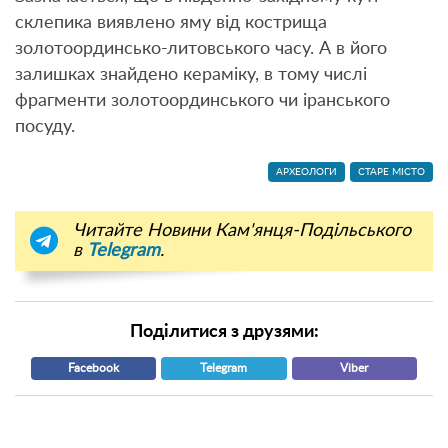
склепика виявлено яму від кострища
золотоординсько-литовського часу. А в його
залишках знайдено кераміку, в тому числі
фрагменти золотоординського чи іранського
посуду.
АРХЕОЛОГИ
СТАРЕ МІСТО
Читайте Новини Кам'янця-Подільського
в
Telegram
.
Поділитися з друзями:
Facebook
Telegram
Viber