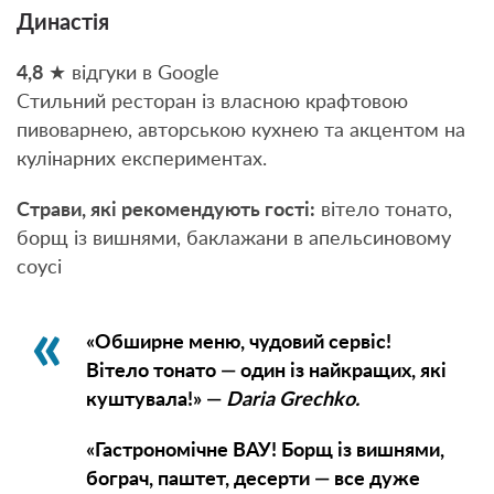
Династія
4,8
★ відгуки в Google
Стильний ресторан із власною крафтовою
пивоварнею, авторською кухнею та акцентом на
кулінарних експериментах.
Страви, які рекомендують гості:
вітело тонато,
борщ із вишнями, баклажани в апельсиновому
соусі
«Обширне меню, чудовий сервіс!
Вітело тонато — один із найкращих, які
куштувала!» —
Daria Grechko.
«Гастрономічне ВАУ! Борщ із вишнями,
бограч, паштет, десерти — все дуже