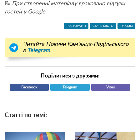
📝
При створенні матеріалу враховано відгуки
гостей у Google.
РЕСТОРАНИ
СТАРЕ МІСТО
ТУРИЗМ
Читайте Новини Кам'янця-Подільського
в
Telegram
.
Поділитися з друзями:
Facebook
Telegram
Viber
Статті по темі: