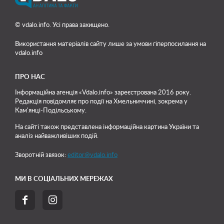
© vdalo.info. Усі права захищено.
Використання матеріалів сайту лише
за умови гіперпосилання на
vdalo.info
ПРО НАС
Інформаційна агенція «Vdalo.info» зареєстрована 2016 року.
Редакція повідомляє про події на Хмельниччині, зокрема у
Кам'янці-Подільському.
На сайті також представлена інформаційна картина України та
аналіз найважливіших подій.
Зворотній звязок:
editor@vdalo.info
МИ В СОЦІАЛЬНИХ МЕРЕЖАХ

