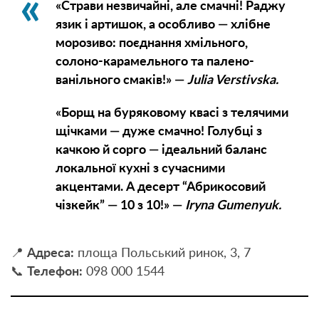
«Страви незвичайні, але смачні! Раджу
язик і артишок, а особливо — хлібне
морозиво: поєднання хмільного,
солоно-карамельного та палено-
ванільного смаків!» —
Julia Verstivska.
«Борщ на буряковому квасі з телячими
щічками — дуже смачно! Голубці з
качкою й сорго — ідеальний баланс
локальної кухні з сучасними
акцентами. А десерт “Абрикосовий
чізкейк” — 10 з 10!» —
Iryna Gumenyuk.
📍
Адреса:
площа Польський ринок, 3, 7
📞
Телефон:
098 000 1544