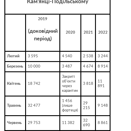
Кам’янці-Подільському
2019
(доковідний
2020
2021
2022
період)
Лютий
3 595
4 540
2 538
3 244
Березень
10 000
3 487
4 674
8 914
Закриті
об’єкти
11
Квітень
18 742
3 818
через
891
карантин
1 456
29
Травень
32 477
(лише
9 148
215
фортеця)
32
Червень
29 753
11 382
8 861
690