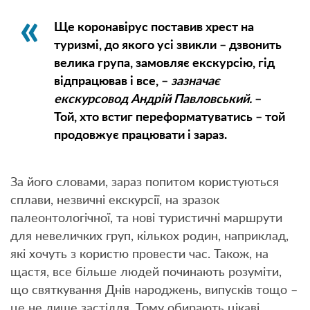
Ще коронавірус поставив хрест на
туризмі, до якого усі звикли – дзвонить
велика група, замовляє екскурсію, гід
відпрацював і все, –
зазначає
екскурсовод Андрій Павловський.
–
Той, хто встиг переформатуватись – той
продовжує працювати і зараз.
За його словами, зараз попитом користуються
сплави, незвичні екскурсії, на зразок
палеонтологічної, та нові туристичні маршрути
для невеличких груп, кількох родин, наприклад,
які хочуть з користю провести час. Також, на
щастя, все більше людей починають розуміти,
що святкування Днів народжень, випусків тощо –
це не лише застілля. Тому обирають цікаві,