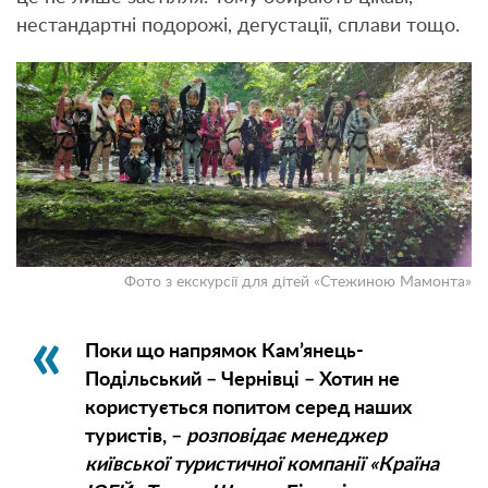
нестандартні подорожі, дегустації, сплави тощо.
Фото з екскурсії для дітей «Стежиною Мамонта»
Поки що напрямок Кам’янець-
Подільський – Чернівці – Хотин не
користується попитом серед наших
туристів, –
розповідає менеджер
київської туристичної компанії «Країна