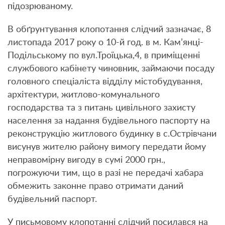
підозрюваному.
В обґрунтування клопотання слідчий зазначає, 8
листопада 2017 року о 10-й год. в м. Кам’янці-
Подільському по вул.Троїцька,4, в приміщенні
службового кабінету чиновник, займаючи посаду
головного спеціаліста відділу містобудування,
архітектури, житлово-комунального
господарства та з питань цивільного захисту
населення за надання будівельного паспорту на
реконструкцію житлового будинку в с.Острівчани
висунув жителю району вимогу передати йому
неправомірну вигоду в сумі 2000 грн.,
погрожуючи тим, що в разі не передачі хабара
обмежить законне право отримати даний
будівельний паспорт.
У письмовому клопотанні слідчий посилався на