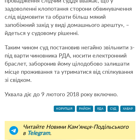
провадження слідчий суддя вважає, що у
задоволенні клопотання сторони обвинувачення
слід відмовити та обрати більш мякий
запобіжний захід у виді домашнього арешту», –
йдеться у судовому рішенні.
Таким чином суд постановив негайно звільнити з-
під варти чиновника РДА, носити електронний
браслет, заборонив йому цілодобово залишати
місце проживання та утриматися від спілкування
зі свідком.
Ухвала діє до 9 лютого 2018 року включно.
КОРУПЦІЯ
РАЙОН
РДА
СУД
ХАБАР
Читайте Новини Кам'янця-Подільського
в
Telegram
.