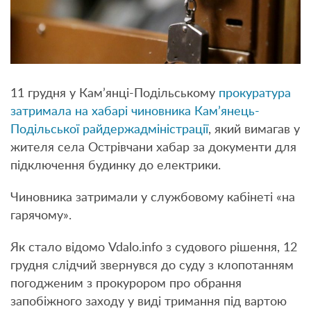
11 грудня у Кам’янці-Подільському
прокуратура
затримала на хабарі чиновника Кам’янець-
Подільської райдержадміністрації
, який вимагав у
жителя села Острівчани хабар за документи для
підключення будинку до електрики.
Чиновника затримали у службовому кабінеті «на
гарячому».
Як стало відомо Vdalo.info з судового рішення, 12
грудня слідчий звернувся до суду з клопотанням
погодженим з прокурором про обрання
запобіжного заходу у виді тримання під вартою