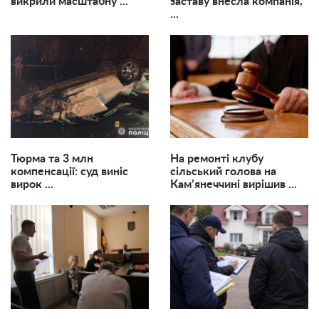
викрили масштабну ...
заставу внесла компанія,
...
Тюрма та 3 млн
На ремонті клубу
компенсації: суд виніс
сільський голова на
вирок ...
Кам’янеччині вирішив ...