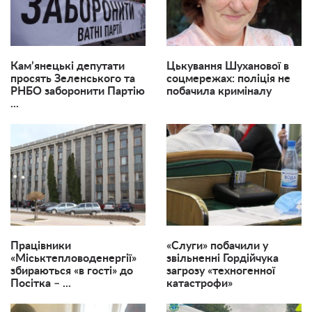
Кам’янецькі депутати
Цькування Шуханової в
просять Зеленського та
соцмережах: поліція не
РНБО заборонити Партію
побачила криміналу
...
Працівники
«Слуги» побачили у
«Міськтепловоденергії»
звільненні Гордійчука
збираються «в гості» до
загрозу «техногенної
Посітка – ...
катастрофи»