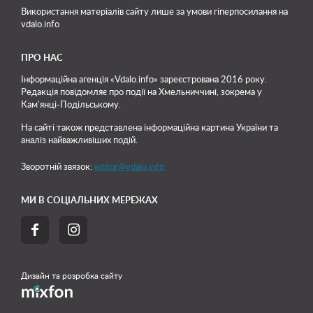
Використання матеріалів сайту лише
за умови гіперпосилання на
vdalo.info
ПРО НАС
Інформаційна агенція «Vdalo.info» зареєстрована 2016 року.
Редакція повідомляє про події на Хмельниччині, зокрема у
Кам'янці-Подільському.
На сайті також представлена інформаційна картина України та
аналіз найважливіших подій.
Зворотній звязок:
editor@vdalo.info
МИ В СОЦІАЛЬНИХ МЕРЕЖАХ


Дизайн та розробка сайту