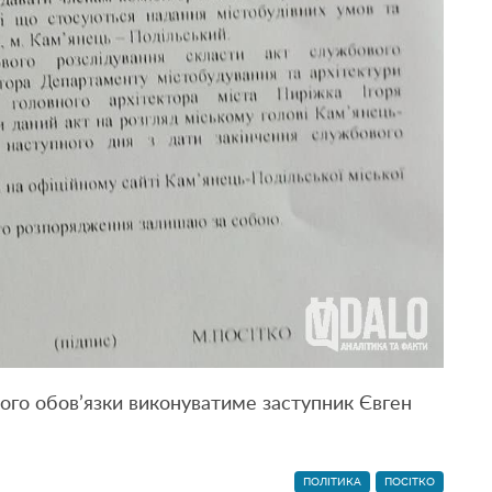
його обов’язки виконуватиме заступник Євген
ПОЛІТИКА
ПОСІТКО