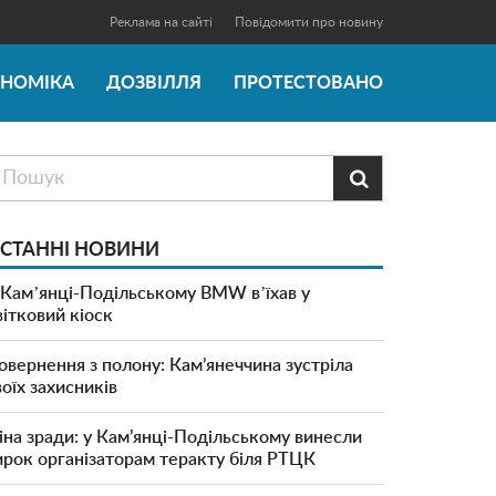
Реклама на сайті
Повідомити про новину
ОНОМІКА
ДОЗВІЛЛЯ
ПРОТЕСТОВАНО

СТАННІ НОВИНИ
 Камʼянці-Подільському BMW вʼїхав у
вітковий кіоск
овернення з полону: Кам’янеччина зустріла
воїх захисників
іна зради: у Кам’янці-Подільському винесли
ирок організаторам теракту біля РТЦК