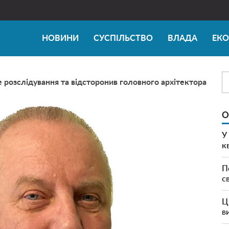
НОВИНИ
СУСПІЛЬСТВО
ВЛАДА
ЕК
 розслідування та відсторонив головного архітектора
О
У
к
П
с
Ц
в