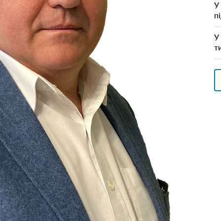
У
п
У
т