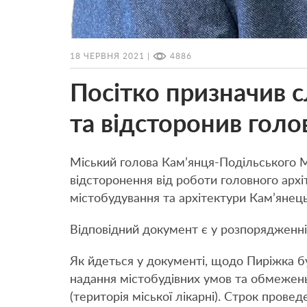
18 ЧЕРВНЯ 2021 |
4886
Посітко призначив 
та відсторонив голо
Міський голова Кам’янця-Подільського 
відсторонення від роботи головного арх
містобудування та архітектури Кам’янець
Відповідний документ є у розпорядженн
Як йдеться у документі, щодо Пиріжка 
надання містобудівних умов та обмежень
(територія міської лікарні). Строк прове