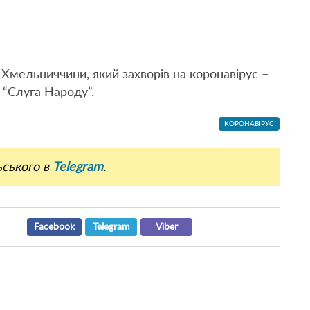
 Хмельниччини, який захворів на коронавірус –
 “Слуга Народу”.
КОРОНАВІРУС
ьського в
Telegram
.
Facebook
Telegram
Viber