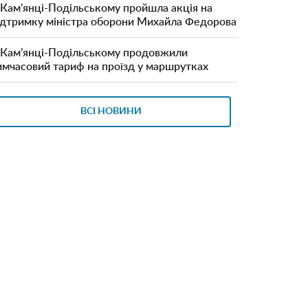
 Кам’янці-Подільському пройшла акція на
ідтримку міністра оборони Михайла Федорова
 Кам’янці-Подільському продовжили
имчасовий тариф на проїзд у маршрутках
ВСІ НОВИНИ