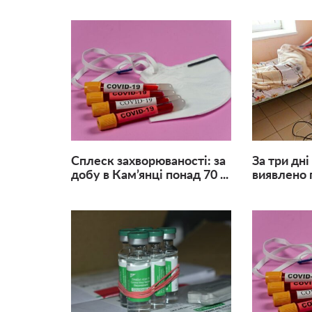
Сплеск захворюваності: за
За три дні
добу в Кам’янці понад 70 ...
виявлено п