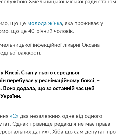
ресслужбою Хмельницької міської ради станом
омо, що це
молода жінка
, яка проживає у
мо, що це 40-річний чоловік.
ельницької інфекційної лікарні Оксана
едньої важкості.
 Києві. Стан у нього середньої
 він перебуває у реанімаційному боксі, –
 Вона додала, що за останній час цей
України.
ання
«Є»
два незалежних одне від одного
тат. Однак прізвище редакція не має права
персональних даних». Хіба що сам депутат про