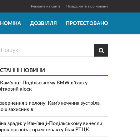
Реклама на сайті
Повідомити про новину
ОНОМІКА
ДОЗВІЛЛЯ
ПРОТЕСТОВАНО

СТАННІ НОВИНИ
 Камʼянці-Подільському BMW вʼїхав у
вітковий кіоск
овернення з полону: Кам’янеччина зустріла
воїх захисників
іна зради: у Кам’янці-Подільському винесли
ирок організаторам теракту біля РТЦК