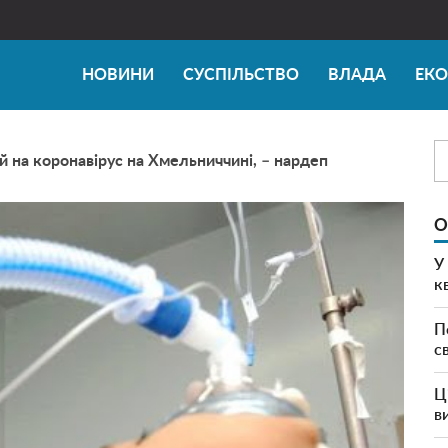
НОВИНИ
СУСПІЛЬСТВО
ВЛАДА
ЕК
ий на коронавірус на Хмельниччині, – нардеп
О
У
к
П
с
Ц
в