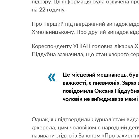
підозру. Ця інформація була озвучена п
на 22 годину.
Про перший підтверджений випадок від
Хмельницькому. Про другий випадок відо
Кореспонденту УНІАН головна лікарка Хм
Піддубна зазначила, що стан хворого сер
Це місцевий мешканець, був у
важкості, є пневмонія. Зараз
повідомила Оксана Піддубна.
чоловік не виїжджав за межі 
Однак, як підтвердили журналістам вид
джерела, цим чоловіком є народний депу
називати згідно із Законом «Про захист 