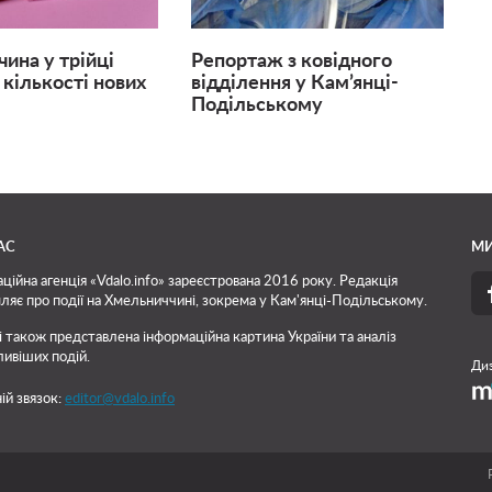
ина у трійці
Репортаж з ковідного
 кількості нових
відділення у Кам’янці-
Подільському
АС
МИ
ційна агенція «Vdalo.info» зареєстрована 2016 року. Редакція
ляє про події на Хмельниччині, зокрема у Кам'янці-Подільському.
і також представлена інформаційна картина України та аналіз
ивіших подій.
Диз
ій звязок:
editor@vdalo.info