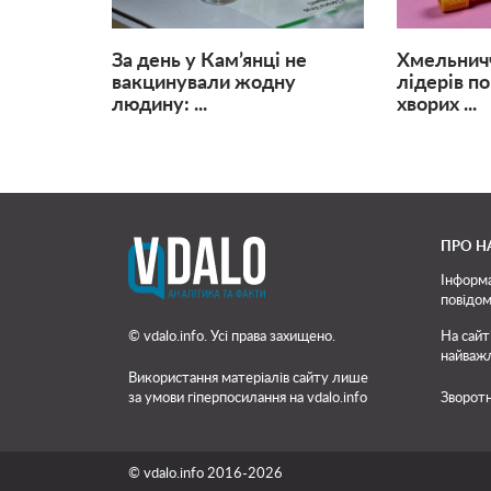
За день у Кам’янці не
Хмельничч
вакцинували жодну
лідерів по
людину: ...
хворих ...
ПРО Н
Інформа
повідом
© vdalo.info. Усі права захищено.
На сайт
найважл
Використання матеріалів сайту лише
за умови гіперпосилання на vdalo.info
Зворотн
© vdalo.info 2016-2026