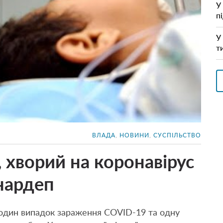
У
п
У
т
ВЛАДА
,
НОВИНИ
,
СУСПІЛЬСТВО
, хворий на коронавірус
нардеп
 один випадок зараження COVID-19 та одну