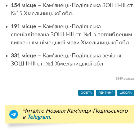
154 місце
– Кам’янець-Подільська ЗОШ I-III ст.
№15 Хмельницької обл.
191 місце
– Кам’янець-Подільська
спеціалізована ЗОШ І-ІІІ ст. №1 з поглибленим
вивченням німецької мови Хмельницької обл.
331 місце
– Кам’янець-Подільська вечірня
ЗОШ ІI-III ст. №1 Хмельницької обл.
3849.сom.ua
ОСВІТА
РЕЙТИНГ
ШКОЛА
Читайте Новини Кам'янця-Подільського
в
Telegram
.