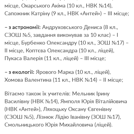
місце, Окарського Акіма (10 кл., НВК №14),
Сапожник Катріну (9 кл., НВК «Антей») – ІІІ місце;
– з астрономії:
Андруховського Дениса (8 кл.,
СЗОШ №5, завдання виконував за 10 клас) – І
місце, Бурбенко Олександру (10 кл., ЗОШ №17) –
ІІ місце, Коптєва Олександра (10 кл., ліцей),
Пукаса Валерія (11 кл., ліцей) – ІІІ місце;
– з екології:
Ярового Марка (10 кл., ліцей),
Хомова Валентина (11 кл., НВК №14) – ІІ місце;
Вітаємо також їх учителів: Мельник Ірину
Василівну (НВК №14), Ямполя Юрія Віталійовича
(НВК «Антей»), Ляхоцьку Оксану Євгенівну
(СЗОШ №5), Лізнюк Лідію Іванівну (ЗОШ №17),
Смольницького Юрія Михайловича (ліцей).