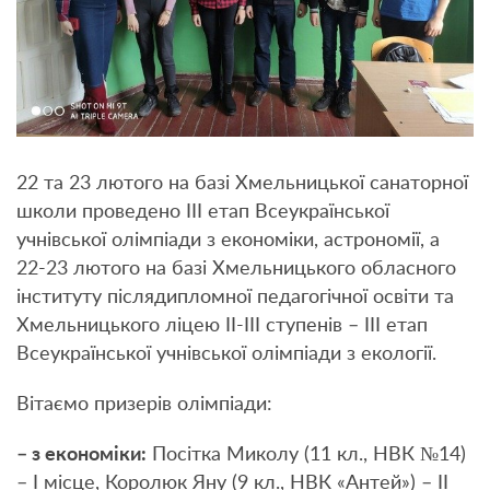
22 та 23 лютого на базі Хмельницької санаторної
школи проведено ІII етап Всеукраїнської
учнівської олімпіади з економіки, астрономії, а
22-23 лютого на базі Хмельницького обласного
інституту післядипломної педагогічної освіти та
Хмельницького ліцею ІІ-ІІІ ступенів – ІII етап
Всеукраїнської учнівської олімпіади з екології.
Вітаємо призерів олімпіади:
– з економіки:
Посітка Миколу (11 кл., НВК №14)
– І місце, Королюк Яну (9 кл., НВК «Антей») – ІІ