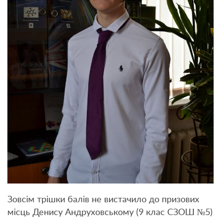
Зовсім трішки балів не вистачило до призових
місць Денису Андруховському (9 клас СЗОШ №5)