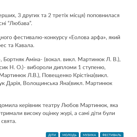
рших, 3 других та 2 третіх місця) поповнилася
сні “Любава”.
ного фестивалю-конкурсу «Еолова арфа», який
рес та Кавала.
Бортняк Аміна- (вокал. викл. Мартинюк Л. В.),
усик Н. О.)- вибороли дипломи 1 ступеню,
Мартинюк Л.В.), Повещенко Крістіна(викл.
нчук Дарія, Волощинська Яна(викл. Мартинюк
відомила керівник театру Любов Мартинюк, яка
тримали високу оцінку журі, а самі діти були
свята.
ДІТИ
МОЛОДЬ
МУЗИКА
ФЕСТИВАЛЬ