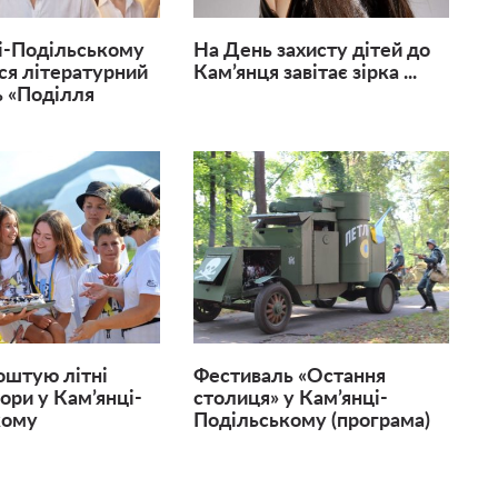
і-Подільському
На День захисту дітей до
ся літературний
Кам’янця завітає зірка ...
 «Поділля
оштую літні
Фестиваль «Остання
ори у Кам’янці-
столиця» у Кам’янці-
кому
Подільському (програма)