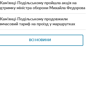
 Кам’янці-Подільському пройшла акція на
ідтримку міністра оборони Михайла Федорова
 Кам’янці-Подільському продовжили
имчасовий тариф на проїзд у маршрутках
ВСІ НОВИНИ