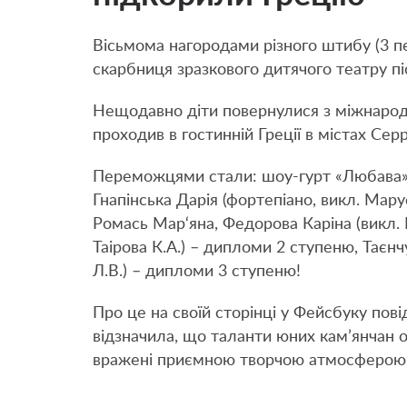
Вісьмома нагородами різного штибу (3 пе
скарбниця зразкового дитячого театру пі
Нещодавно діти повернулися з міжнарод
проходив в гостинній Греції в містах Сер
Переможцями стали: шоу-гурт «Любава», 
Гнапінська Дарія (фортепіано, викл. Мар
Ромась Мар‘яна, Федорова Каріна (викл. 
Таірова К.А.) – дипломи 2 ступеню, Тає
Л.В.) – дипломи 3 ступеню!
Про це на своїй сторінці у Фейсбуку по
відзначила, що таланти юних кам’янчан о
вражені приємною творчою атмосферою 