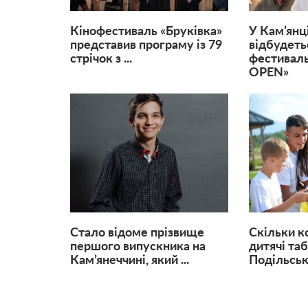
Кінофестиваль «Бруківка»
У Кам’янц
представив програму із 79
відбудеть
стрічок з ...
фестиваль
OPEN»
Стало відоме прізвище
Скільки к
першого випускника на
дитячі таб
Кам’янеччині, який ...
Подільсь