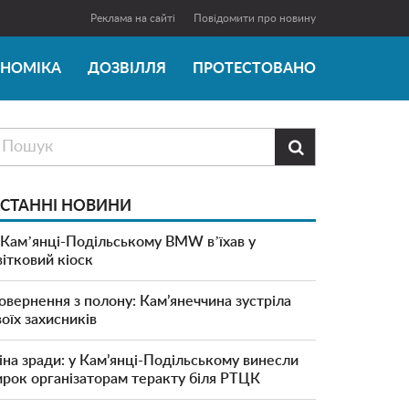
Реклама на сайті
Повідомити про новину
ОНОМІКА
ДОЗВІЛЛЯ
ПРОТЕСТОВАНО

СТАННІ НОВИНИ
 Камʼянці-Подільському BMW вʼїхав у
вітковий кіоск
овернення з полону: Кам’янеччина зустріла
воїх захисників
іна зради: у Кам’янці-Подільському винесли
ирок організаторам теракту біля РТЦК