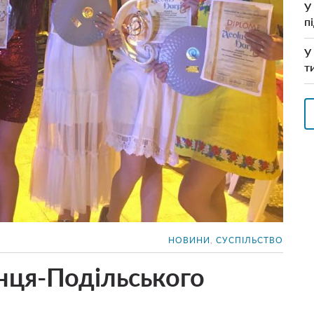
У
п
У
т
НОВИНИ
,
СУСПІЛЬСТВО
янця-Подільського