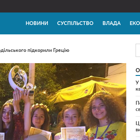
НОВИНИ
СУСПІЛЬСТВО
ВЛАДА
ЕК
одільського підкорили Грецію
О
У
к
П
с
Ц
в