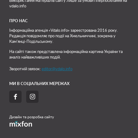
Використання матеріалів сайту лише
за умови гіперпосилання на
vdalo.info
ПРО НАС
Інформаційна агенція «Vdalo.info» зареєстрована 2016 року.
Редакція повідомляє про події на Хмельниччині, зокрема у
Кам'янці-Подільському.
На сайті також представлена інформаційна картина України та
аналіз найважливіших подій.
Зворотній звязок:
editor@vdalo.info
МИ В СОЦІАЛЬНИХ МЕРЕЖАХ


Дизайн та розробка сайту