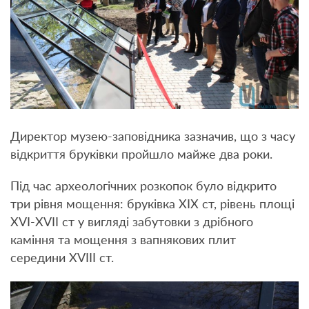
Директор музею-заповідника зазначив, що з часу
відкриття бруківки пройшло майже два роки.
Під час археологічних розкопок було відкрито
три рівня мощення: бруківка ХІХ ст, рівень площі
ХVI-XVII ст у вигляді забутовки з дрібного
каміння та мощення з вапнякових плит
середини XVIIІ ст.