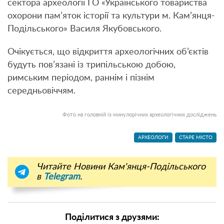
сектора археології ГО «Українського товариства
охорони пам’яток історії та культури м. Кам’янця-
Подільського» Василя Якубовського.
Очікується, що відкриття археологічних об’єктів
будуть пов’язані із трипільською добою,
римським періодом, раннім і пізнім
середньовіччям.
Фото на головній із минулорічних археологічних досліджень
АРХЕОЛОГИ
СТАРЕ МІСТО
Читайте Новини Кам'янця-Подільського
в
Telegram
.
Поділитися з друзями: