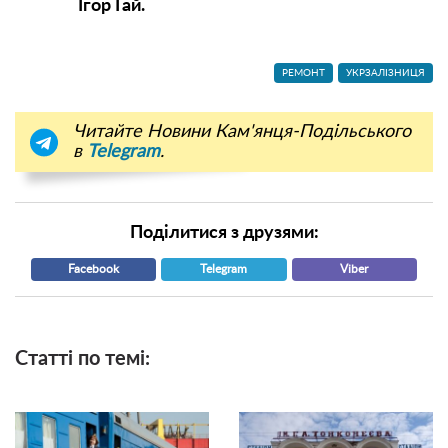
Ігор Гай.
РЕМОНТ
УКРЗАЛІЗНИЦЯ
Читайте Новини Кам'янця-Подільського
в
Telegram
.
Поділитися з друзями:
Facebook
Telegram
Viber
Статті по темі: