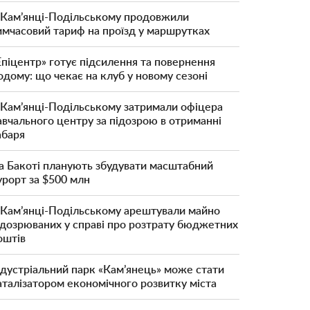
 Кам’янці-Подільському продовжили
имчасовий тариф на проїзд у маршрутках
Епіцентр» готує підсилення та повернення
одому: що чекає на клуб у новому сезоні
 Кам’янці-Подільському затримали офіцера
авчального центру за підозрою в отриманні
абаря
а Бакоті планують збудувати масштабний
урорт за $500 млн
 Кам’янці-Подільському арештували майно
ідозрюваних у справі про розтрату бюджетних
оштів
ндустріальний парк «Кам’янець» може стати
аталізатором економічного розвитку міста