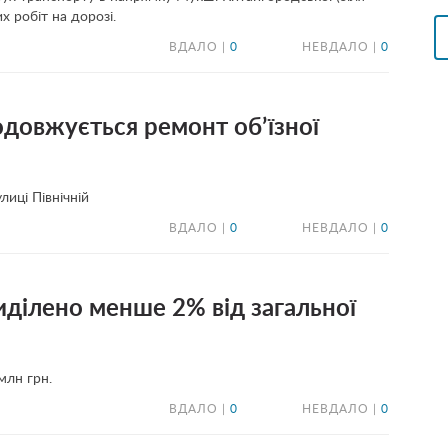
х робіт на дорозі.
ВДАЛО |
0
НЕВДАЛО |
0
одовжується ремонт об’їзної
иці Північній
ВДАЛО |
0
НЕВДАЛО |
0
виділено менше 2% від загальної
млн грн.
ВДАЛО |
0
НЕВДАЛО |
0