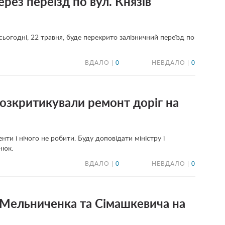
рез переїзд по вул. Князів
сьогодні, 22 травня, буде перекрито залізничний переїзд по
ВДАЛО |
0
НЕВДАЛО |
0
розкритикували ремонт доріг на
ти і нічого не робити. Буду доповідати міністру і
нюк.
ВДАЛО |
0
НЕВДАЛО |
0
 Мельниченка та Сімашкевича на