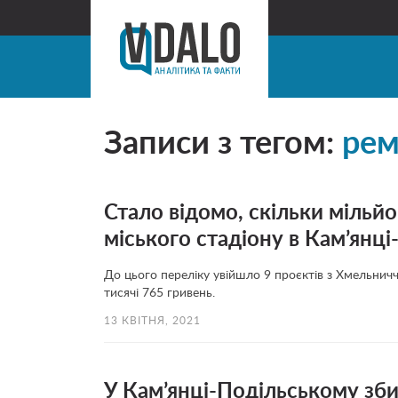
Записи з тегом:
рем
Стало відомо, скільки мільйо
міського стадіону в Кам’янц
До цього переліку увійшло 9 проєктів з Хмельнич
тисячі 765 гривень.
13 КВІТНЯ, 2021
У Кам’янці-Подільському зб