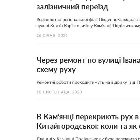
залізничний переїзд
Керівництво регіональної філії Південно-Західна з
вулиці Князів Коріатовичів у Кам'янці-Подільськом
26 СІЧНЯ, 2021
Через ремонт по вулиці Іван
схему руху
Ремонтні роботи проходитимуть на відрізку від Т
10 ЛИСТОПАДА, 2020
В Кам’янці перекриють рух 
Китайгородської: коли та як 
Два дні у Кам'янці-Подільському буде перекрито 