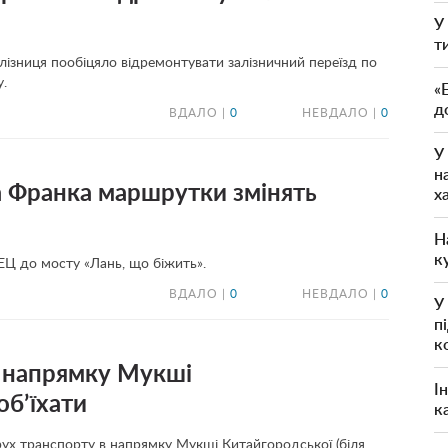
У
т
алізниця пообіцяло відремонтувати залізничний переїзд по
у.
«
д
ВДАЛО |
0
НЕВДАЛО |
0
У
н
а Франка маршрутки змінять
х
Н
к
ЕЦ до мосту «Лань, що біжить».
ВДАЛО |
0
НЕВДАЛО |
0
У
п
к
в напрямку Мукші
І
об’їхати
к
рух транспорту в напрямку Мукші Китайгородської (біля