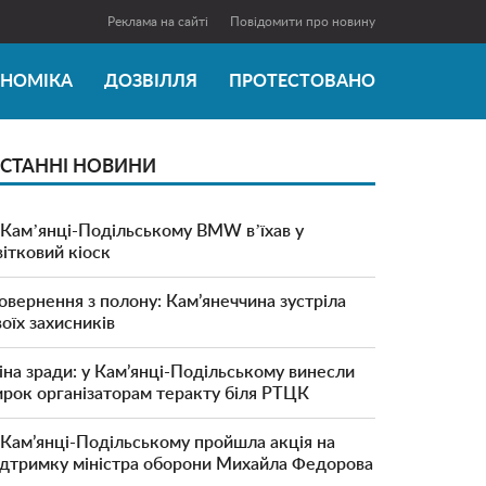
Реклама на сайті
Повідомити про новину
ОНОМІКА
ДОЗВІЛЛЯ
ПРОТЕСТОВАНО
СТАННІ НОВИНИ
 Камʼянці-Подільському BMW вʼїхав у
вітковий кіоск
овернення з полону: Кам’янеччина зустріла
воїх захисників
іна зради: у Кам’янці-Подільському винесли
ирок організаторам теракту біля РТЦК
 Кам’янці-Подільському пройшла акція на
ідтримку міністра оборони Михайла Федорова