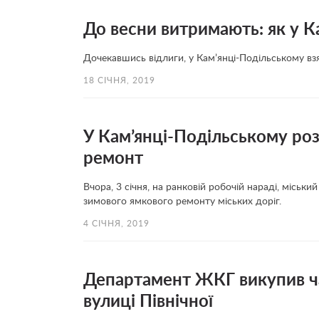
До весни витримають: як у К
Дочекавшись відлиги, у Кам’янці-Подільському взя
18 СІЧНЯ, 2019
У Кам’янці-Подільському ро
ремонт
Вчора, 3 січня, на ранковій робочій нараді, міс
зимового ямкового ремонту міських доріг.
4 СІЧНЯ, 2019
Департамент ЖКГ викупив ча
вулиці Північної