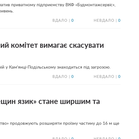
латив приватному підприємству ВКФ «Будмонтажсервіс»,
ривень.
ВДАЛО |
0
НЕВДАЛО |
0
й комітет вимагає скасувати
ій у Кам'янці-Подільському знаходиться під загрозою.
ВДАЛО |
0
НЕВДАЛО |
0
тещин язик» стане ширшим та
цтво» продовжують розширяти проїзну частину до 16 м ще