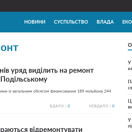
НОВИНИ
СУСПІЛЬСТВО
ВЛАДА
ЕК
онт
О
У
к
нів уряд виділить на ремонт
і-Подільському
П
с
чини із загальним обсягом фінансування 189 мільйона 244
Ц
ВДАЛО |
0
НЕВДАЛО |
0
в
У
п
ираються відремонтувати