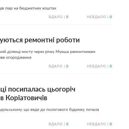
ців піар на бюджетних коштах
ВДАЛО |
0
НЕВДАЛО |
0
уються ремонтні роботи
ній ділянці мосту через річку Мукша ремонтникам
леве огородження
ВДАЛО |
0
НЕВДАЛО |
0
нці посипалась цьогоріч
в Коріатовичів
Подільському, що веде до пологового будинку, почала
ВДАЛО |
0
НЕВДАЛО |
0