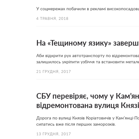
У соцмережах побачили в рекламі високопосадов
4 ТРАВНЯ, 2018
На «Тещиному язику» заверш
Аби відкрити рух автотранспорту по відремонтова
залишилось укріпити узбіччя та встановити мета
21 ГРУДНЯ, 2017
СБУ перевіряє, чому у Кам’я
відремонтована вулиця Князі
Дорога по вулиці Князів Коріатовичів у Кам’янці-
сипатись вже після перших заморозків.
13 ГРУДНЯ, 2017