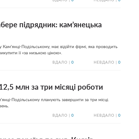
ВДАЛО |
0
НЕВДАЛО |
0
забере підрядник: кам’янецька
 у Кам'янці-Подільському, має відійти фірмі, яка проводить
викупити її «за низькою ціною».
ВДАЛО |
0
НЕВДАЛО |
0
12,5 млн за три місяці роботи
м'янці-Подільському планують завершити за три місці.
вень.
ВДАЛО |
0
НЕВДАЛО |
0