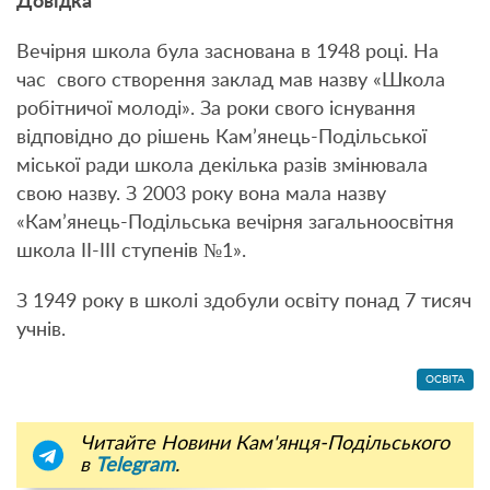
Довідка
Вечірня школа була заснована в 1948 році. На
час свого створення заклад мав назву «Школа
робітничої молоді». За роки свого існування
відповідно до рішень Кам’янець-Подільської
міської ради школа декілька разів змінювала
свою назву. З 2003 року вона мала назву
«Кам’янець-Подільська вечірня загальноосвітня
школа ІІ-ІІІ ступенів №1».
З 1949 року в школі здобули освіту понад 7 тисяч
учнів.
ОСВІТА
Читайте Новини Кам'янця-Подільського
в
Telegram
.