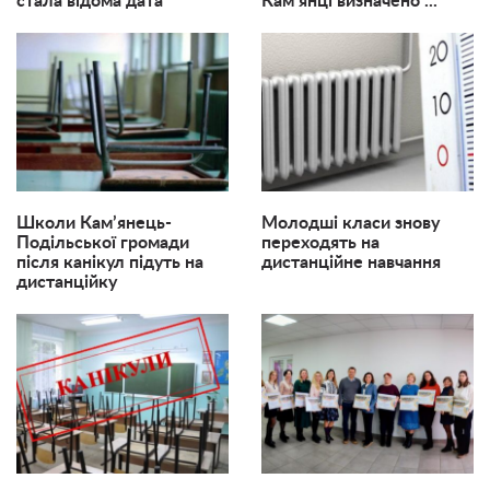
стала відома дата
Кам’янці визначено ...
Школи Кам’янець-
Молодші класи знову
Подільської громади
переходять на
після канікул підуть на
дистанційне навчання
дистанційку