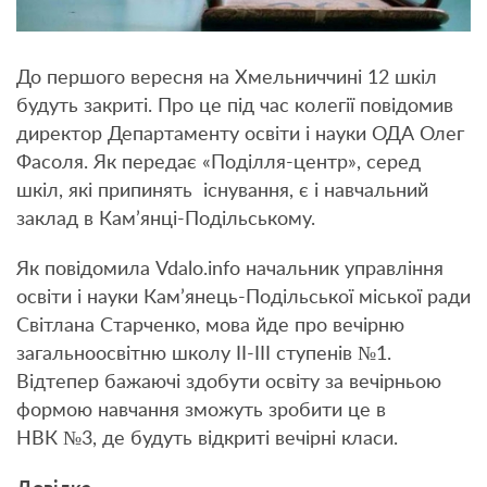
До першого вересня на Хмельниччині 12 шкіл
будуть закриті. Про це під час колегії повідомив
директор Департаменту освіти і науки ОДА Олег
Фасоля. Як передає «Поділля-центр», серед
шкіл, які припинять існування, є і навчальний
заклад в Кам’янці-Подільському.
Як повідомила Vdalo.info начальник управління
освіти і науки Кам’янець-Подільської міської ради
Світлана Старченко, мова йде про вечірню
загальноосвітню школу ІІ-ІІІ ступенів №1.
Відтепер бажаючі здобути освіту за вечірньою
формою навчання зможуть зробити це в
НВК №3, де будуть відкриті вечірні класи.