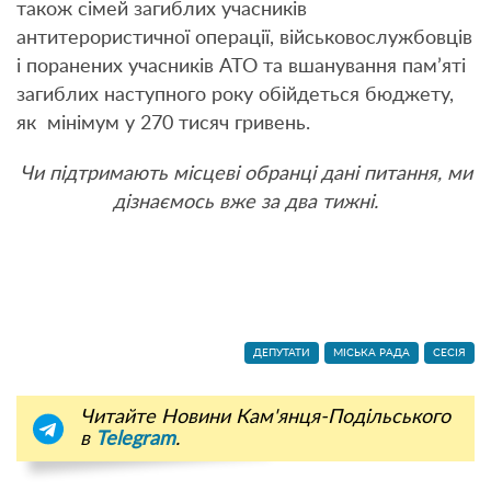
також сімей загиблих учасників
антитерористичної операції, військовослужбовців
і поранених учасників АТО та вшанування пам’яті
загиблих наступного року обійдеться бюджету,
як мінімум у 270 тисяч гривень.
Чи підтримають місцеві обранці дані питання, ми
дізнаємось вже за два тижні.
ДЕПУТАТИ
МІСЬКА РАДА
СЕСІЯ
Читайте Новини Кам'янця-Подільського
в
Telegram
.