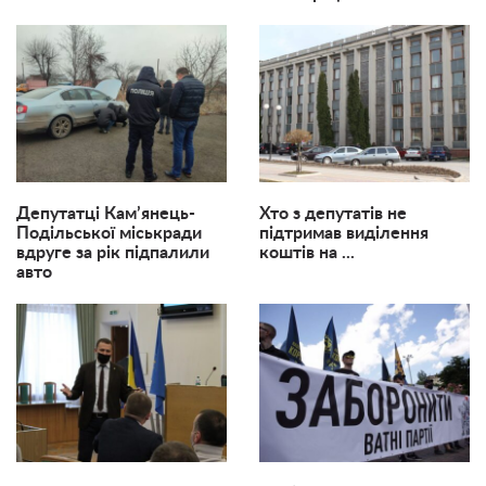
Депутатці Кам’янець-
Хто з депутатів не
Подільської міськради
підтримав виділення
вдруге за рік підпалили
коштів на ...
авто