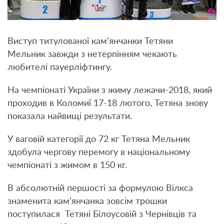
Виступ титулованої кам’янчанки Тетяни
Мельник завжди з нетерпінням чекають
любителі пауерліфтингу.
На чемпіонаті України з жиму лежачи-2018, який
проходив в Коломиї 17-18 лютого, Тетяна знову
показала найвищі результати.
У ваговій категорії до 72 кг Тетяна Мельник
здобула чергову перемогу в національному
чемпіонаті з жимом в 150 кг.
В абсолютній першості за формулою Вілкса
знаменита кам’янчанка зовсім трошки
поступилася Тетяні Білоусовій з Чернівців та