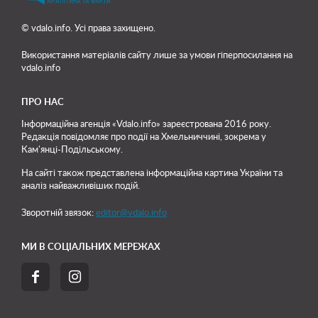
© vdalo.info. Усі права захищено.
Використання матеріалів сайту лише
за умови гіперпосилання на
vdalo.info
ПРО НАС
Інформаційна агенція «Vdalo.info» зареєстрована 2016 року.
Редакція повідомляє про події на Хмельниччині, зокрема у
Кам'янці-Подільському.
На сайті також представлена інформаційна картина України та
аналіз найважливіших подій.
Зворотній звязок:
editor@vdalo.info
МИ В СОЦІАЛЬНИХ МЕРЕЖАХ

