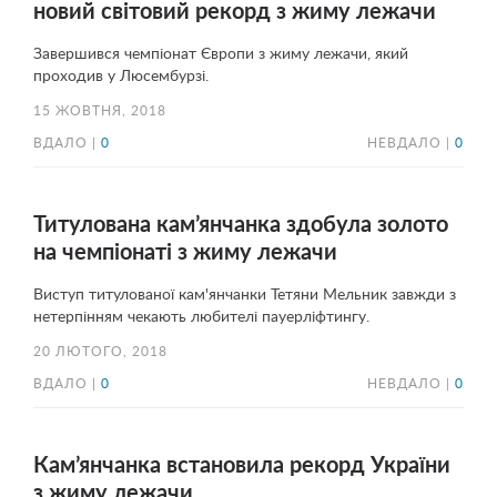
новий світовий рекорд з жиму лежачи
Завершився чемпіонат Європи з жиму лежачи, який
проходив у Люсембурзі.
15 ЖОВТНЯ, 2018
ВДАЛО |
0
НЕВДАЛО |
0
Титулована кам’янчанка здобула золото
на чемпіонаті з жиму лежачи
Виступ титулованої кам'янчанки Тетяни Мельник завжди з
нетерпінням чекають любителі пауерліфтингу.
20 ЛЮТОГО, 2018
ВДАЛО |
0
НЕВДАЛО |
0
Кам’янчанка встановила рекорд України
з жиму лежачи