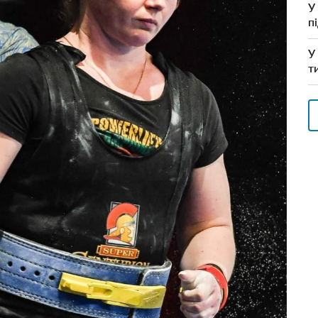
У
п
У
т