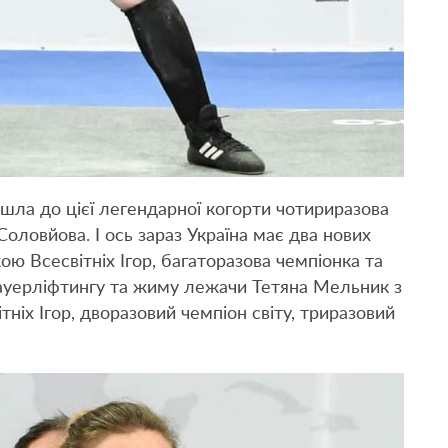
йшла до цієї легендарної когорти чотириразова
Соловйова. І ось зараз Україна має два нових
ою Всесвітніх Ігор, багаторазова чемпіонка та
 пауерліфтингу та жиму лежачи Тетяна Мельник з
ніх Ігор, дворазовий чемпіон світу, триразовий