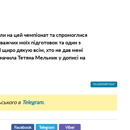
али на цей чемпіонат та спромоглися
важчих моїх підготовок та один з
 щиро дякую всім, хто не дав мені
азначила Тетяна Мельник у дописі на
ПАУЕРЛІФТИНГ
ьського в
Telegram
.
Facebook
Telegram
Viber