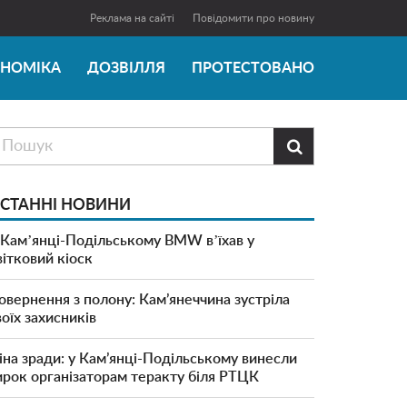
Реклама на сайті
Повідомити про новину
ОНОМІКА
ДОЗВІЛЛЯ
ПРОТЕСТОВАНО

СТАННІ НОВИНИ
 Камʼянці-Подільському BMW вʼїхав у
вітковий кіоск
овернення з полону: Кам’янеччина зустріла
воїх захисників
іна зради: у Кам’янці-Подільському винесли
ирок організаторам теракту біля РТЦК