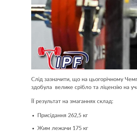
Слід зазначити, що на цьогорічному Чемп
здобула велике срібло та ліцензію на уча
ЇЇ результат на змаганнях склад:
Присідання 262,5 кг
Жим лежачи 175 кг