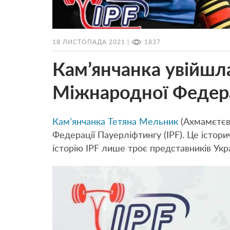
18 ЛИСТОПАДА 2021 |
1837
Кам’янчанка увійшл
Міжнародної Федерац
Кам’янчанка Тетяна Мельник
(Ахмамєтєв
Федерації Пауерліфтингу (IPF). Це істори
історію IPF лише троє представників Укра