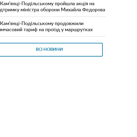
 Кам’янці-Подільському пройшла акція на
ідтримку міністра оборони Михайла Федорова
 Кам’янці-Подільському продовжили
имчасовий тариф на проїзд у маршрутках
ВСІ НОВИНИ