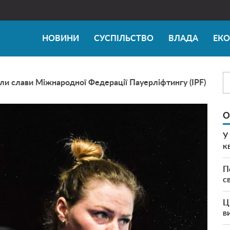
НОВИНИ
СУСПІЛЬСТВО
ВЛАДА
ЕК
ли слави Міжнародної Федерації Пауерліфтингу (IPF)
О
У
к
П
с
Ц
в