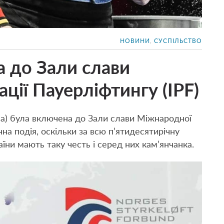
НОВИНИ
,
СУСПІЛЬСТВО
а до Зали слави
ії Пауерліфтингу (IPF)
а) була включена до Зали слави Міжнародної
чна подія, оскільки за всю п’ятидесятирічну
їни мають таку честь і серед них кам’янчанка.