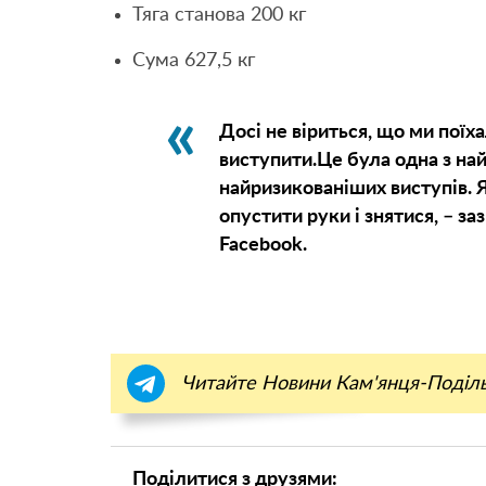
Тяга станова 200 кг
Сума 627,5 кг
Досі не віриться, що ми поїх
виступити.Це була одна з най
найризикованіших виступів. Я
опустити руки і знятися, – з
Facebook.
Читайте Новини Кам'янця-Поділ
Поділитися з друзями: