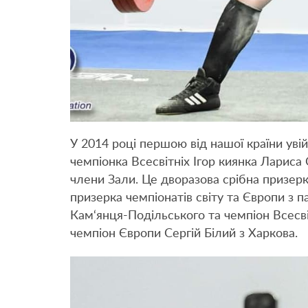
У 2014 році першою від нашої країни уві
чемпіонка Всесвітніх Ігор киянка Лариса 
члени Зали. Це дворазова срібна призерк
призерка чемпіонатів світу та Європи з
Кам‘янця-Подільського та чемпіон Всесвіт
чемпіон Європи Сергій Білий з Харкова.