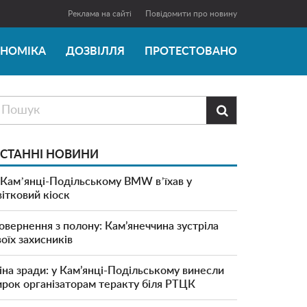
Реклама на сайті
Повідомити про новину
ОНОМІКА
ДОЗВІЛЛЯ
ПРОТЕСТОВАНО

СТАННІ НОВИНИ
 Камʼянці-Подільському BMW вʼїхав у
вітковий кіоск
овернення з полону: Кам’янеччина зустріла
воїх захисників
іна зради: у Кам’янці-Подільському винесли
ирок організаторам теракту біля РТЦК