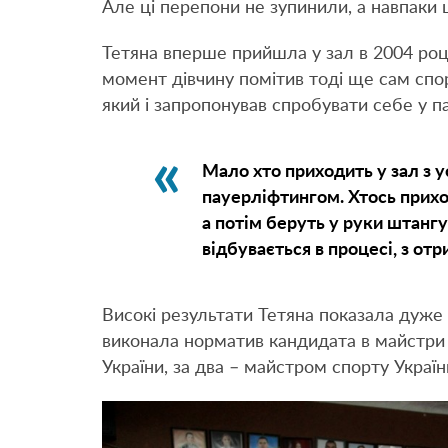
Але ці перепони не зупинили, а навпаки
Тетяна вперше прийшла у зал в 2004 році,
момент дівчину помітив тоді ще сам спо
який і запропонував спробувати себе у п
Мало хто приходить у зал з
пауерліфтингом. Хтось приход
а потім беруть у руки штангу
відбувається в процесі, з от
Високі результати Тетяна показала дуже 
виконала норматив кандидата в майстри 
України, за два – майстром спорту Украї