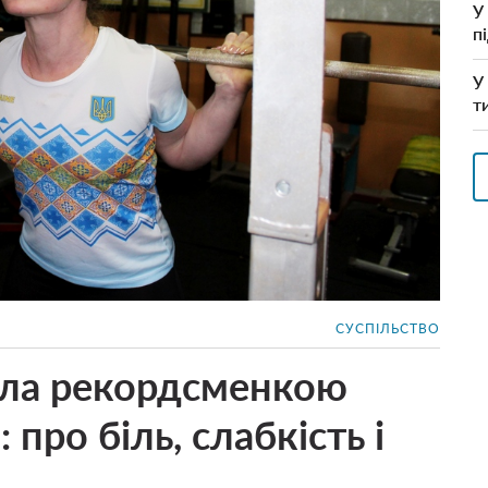
У
п
У
т
СУСПІЛЬСТВО
ала рекордсменкою
 про біль, слабкість і