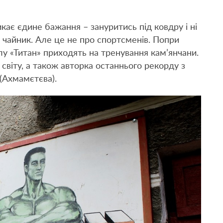
ає єдине бажання – зануритись під ковдру і ні
є чайник. Але це не про спортсменів. Попри
у «Титан» приходять на тренування кам’янчани.
 світу, а також авторка останнього рекорду з
(Ахмамєтєва).