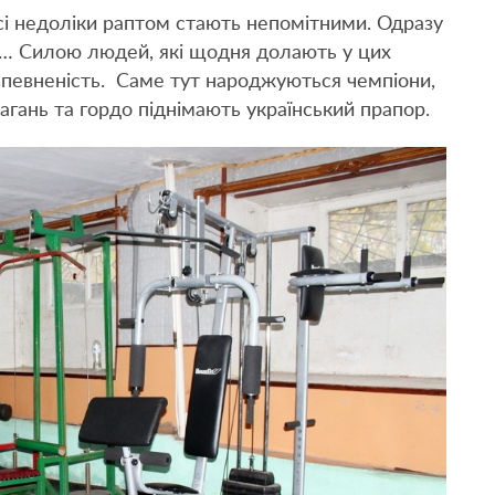
сі недоліки раптом стають непомітними. Одразу
ю… Силою людей, які щодня долають у цих
евпевненість. Саме тут народжуються чемпіони,
агань та гордо піднімають український прапор.