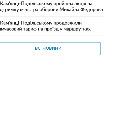
 Кам’янці-Подільському пройшла акція на
ідтримку міністра оборони Михайла Федорова
 Кам’янці-Подільському продовжили
имчасовий тариф на проїзд у маршрутках
ВСІ НОВИНИ