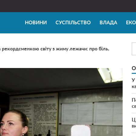
НОВИНИ
СУСПІЛЬСТВО
ВЛАДА
ЕК
 рекордсменкою світу з жиму лежачи: про біль,
О
У
к
П
с
Ц
в