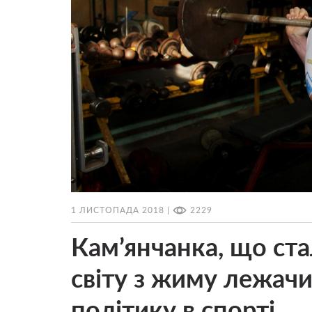
1 ЛИСТОПАДА 2018 |
2229
Кам’янчанка, що ст
світу з жиму лежачи:
політику в спорті