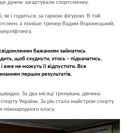
 ще дужче загартували спортсменку.
 як і годиться, за гарною фігурою. В той
ртсмен, а пізніше тренер Вадим Воронецький,
ауерліфтингу.
 усвідомленим бажанням займатись
ить, щоб схуднути, хтось – підкачатись,
 і вже не можуть її відпустити. Все
риманням перших результатів.
швидко. За два місяці тренувань дівчина
спорту України. За рік стала майстром спорту
ни міжнародного класу.