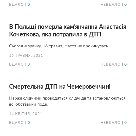
ВДАЛО |
0
НЕВДАЛО |
0
В Польщі померла кам’янчанка Анастасія
Кочеткова, яка потрапила в ДТП
Сьогодні зранку, 16 травня, Настя не прокинулась.
16 ТРАВНЯ, 2021
ВДАЛО |
0
НЕВДАЛО |
0
Смертельна ДТП на Чемеровеччині
Наразі слідчими проводяться слідчі дії та встановлюються
всі обставини події.
14 КВІТНЯ, 2021
ВДАЛО |
0
НЕВДАЛО |
0