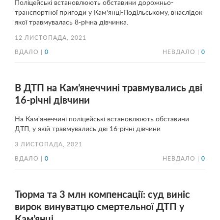
Поліцейські встановлюють обставини дорожньо-
транспортної пригоди у Кам'янці-Подільському, внаслідок
якої травмувалась 8-річна дівчинка.
12 ЛИСТОПАДА, 2021
ВДАЛО |
0
НЕВДАЛО |
0
В ДТП на Кам’янеччині травмувались дві
16-річні дівчини
На Кам'янеччині поліцейські встановлюють обставини
ДТП, у якій травмувались дві 16-річні дівчини
3 ЛИСТОПАДА, 2021
ВДАЛО |
0
НЕВДАЛО |
0
Тюрма та 3 млн компенсації: суд виніс
вирок винуватцю смертельної ДТП у
Кам’янці