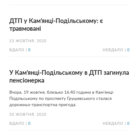
ДТП у Кам’янці-Подільському: є
травмовані
23 ЖОВТНЯ, 2020
ВДАЛО |
0
НЕВДАЛО |
0
У Кам’янці-Подільському в ДТП загинула
пенсіонерка
Вчора, 19 жовтня, близько 16.40 години в Кам’янці-
Подільському по проспекту Грушевського сталася
дорожньо-транспортна пригода.
20 ЖОВТНЯ, 2020
ВДАЛО |
0
НЕВДАЛО |
0