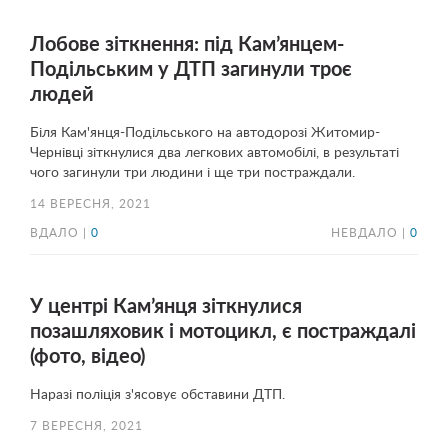
Лобове зіткнення: під Кам’янцем-
Подільським у ДТП загинули троє
людей
Біля Кам'янця-Подільського на автодорозі Житомир-
Чернівці зіткнулися два легкових автомобілі, в результаті
чого загинули три людини і ще три постраждали.
14 ВЕРЕСНЯ, 2021
ВДАЛО |
0
НЕВДАЛО |
0
У центрі Кам’янця зіткнулися
позашляховик і мотоцикл, є постраждалі
(фото, відео)
Наразі поліція з'ясовує обставини ДТП.
7 ВЕРЕСНЯ, 2021