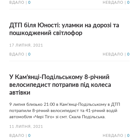
ВДАЛО |
0
НЕВДАЛО |
0
ДТП біля Юності: уламки на дорозі та
пошкоджений світлофор
17 ЛИПНЯ, 2021
ВДАЛО |
0
НЕВДАЛО |
0
У Кам’янці-Подільському 8-річний
велосипедист потрапив під колеса
автівки
9 липня близько 21:00 в Кам'янці-Подільському в ДТП
потрапили 8-річний велосипедист та 41-річний водій
автомобіля «Чері Тіго» зі смт. Скала Подільська.
11 ЛИПНЯ, 2021
ВДАЛО |
0
НЕВДАЛО |
0