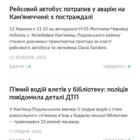
Рейсовий автобус потрапив у аварію на
Кам’янеччині: є постраждалі
12 березня о 11:15 на автодорозі Н-03 Житомир-Чернівці
поблизу с. Колибаївка Кам’янець-Подільського району
сталася дорожньо-транспортна пригода за участі
рейсового автобуса та легковика Dacia Sandero.
12 БЕРЕЗНЯ, 2021
ВДАЛО |
0
НЕВДАЛО |
0
П’яний водій влетів у бібліотеку: поліція
повідомила деталі ДТП
У Кам’янці-Подільському ввечері 5 грудня водій у стані
алкогольного сп’яніння в’їхав у будівлю міської бібліотеки
— травмувався 22-річний пасажир.
7 ГРУДНЯ, 2020