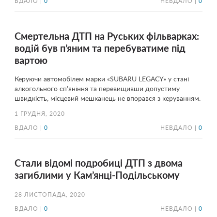
ВДАЛО |
0
НЕВДАЛО |
0
Смертельна ДТП на Руських фільварках:
водій був п’яним та перебуватиме під
вартою
Керуючи автомобілем марки «SUBARU LEGACY» у стані
алкогольного сп’яніння та перевищивши допустиму
швидкість, місцевий мешканець не впорався з керуванням.
1 ГРУДНЯ, 2020
ВДАЛО |
0
НЕВДАЛО |
0
Стали відомі подробиці ДТП з двома
загиблими у Кам’янці-Подільському
28 ЛИСТОПАДА, 2020
ВДАЛО |
0
НЕВДАЛО |
0