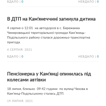
ВДАЛО |
0
НЕВДАЛО |
0
В ДТП на Кам’янеччині загинула дитина
4 серпня о 12:01 на автодорозі в с. Бережанка
Чемеровецької територіальної громади Кам’янець-
Подільського району сталася дорожньо-транспортна
пригода.
4 СЕРПНЯ, 2021
ВДАЛО |
0
НЕВДАЛО |
0
Пенсіонерка у Кам’янці опинилась під
колесами автівки
18 липня, близько 09:42 години по вулиці Чехова в
Кам'янці-Подільському сталась ДТП.
19 ЛИПНЯ, 2021