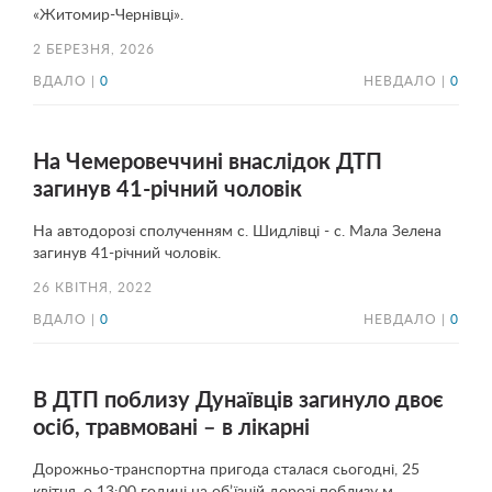
«Житомир-Чернівці».
2 БЕРЕЗНЯ, 2026
ВДАЛО |
0
НЕВДАЛО |
0
На Чемеровеччині внаслідок ДТП
загинув 41-річний чоловік
На автодорозі сполученням с. Шидлівці - с. Мала Зелена
загинув 41-річний чоловік.
26 КВІТНЯ, 2022
ВДАЛО |
0
НЕВДАЛО |
0
В ДТП поблизу Дунаївців загинуло двоє
осіб, травмовані – в лікарні
Дорожньо-транспортна пригода сталася сьогодні, 25