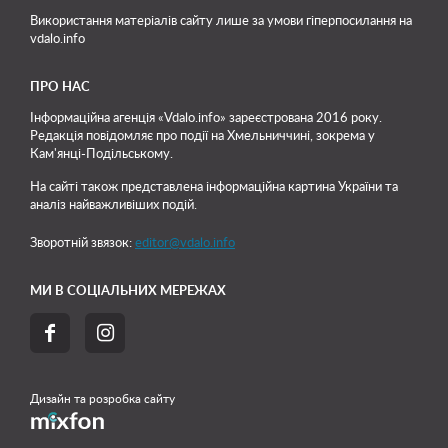
Використання матеріалів сайту лише
за умови гіперпосилання на
vdalo.info
ПРО НАС
Інформаційна агенція «Vdalo.info» зареєстрована 2016 року.
Редакція повідомляє про події на Хмельниччині, зокрема у
Кам'янці-Подільському.
На сайті також представлена інформаційна картина України та
аналіз найважливіших подій.
Зворотній звязок:
editor@vdalo.info
МИ В СОЦІАЛЬНИХ МЕРЕЖАХ


Дизайн та розробка сайту