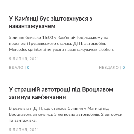
У Кам’янці бус зіштовхнувся з
навантажувачем
5 липня близько 16:00 у Кам'янці-Подільському на
проспекті Грушевського сталась ДТП: автомобіль
Mercedes sprinter зіткнувся з навантажувачем Liebherr.
5 ЛИПНЯ, 2021
ВДАЛО |
0
НЕВДАЛО |
0
У страшній автотрощі під Вроцлавом
загинув кам’янчанин
В результаті ДТП, що сталась 1 липня у Магніці під
Вроцлавом, зіткнулись 5 легкових автомобілів, 2 автобуси
та вантажівка.
5 ЛИПНЯ, 2021