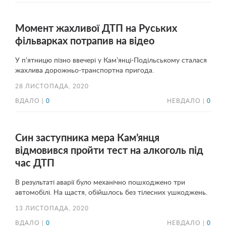
Момент жахливої ДТП на Руських
фільварках потрапив на відео
У п’ятницю пізно ввечері у Кам’янці-Подільському сталася
жахлива дорожньо-транспортна пригода.
28 ЛИСТОПАДА, 2020
ВДАЛО |
0
НЕВДАЛО |
0
Син заступника мера Кам’янця
відмовився пройти тест на алкоголь під
час ДТП
В результаті аварії було механічно пошходжено три
автомобілі. На щастя, обійшлось без тілесних ушкоджень.
13 ЛИСТОПАДА, 2020
ВДАЛО |
0
НЕВДАЛО |
0