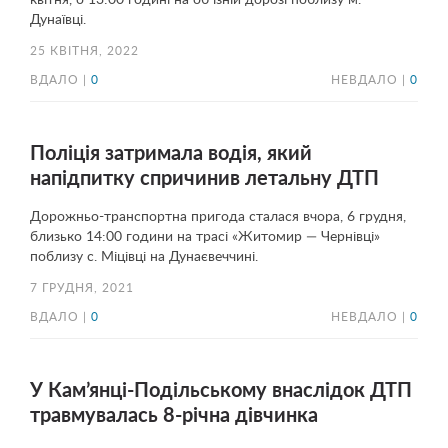
квітня, о 13:00 годині на об’їзній дорозі поблизу м.
Дунаївці.
25 КВІТНЯ, 2022
ВДАЛО |
0
НЕВДАЛО |
0
Поліція затримала водія, який
напідпитку спричинив летальну ДТП
Дорожньо-транспортна пригода сталася вчора, 6 грудня,
близько 14:00 години на трасі «Житомир — Чернівці»
поблизу с. Міцівці на Дунаєвеччині.
7 ГРУДНЯ, 2021
ВДАЛО |
0
НЕВДАЛО |
0
У Кам’янці-Подільському внаслідок ДТП
травмувалась 8-річна дівчинка