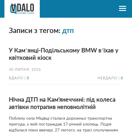
Записи з тегом:
дтп
У Камʼянці-Подільському BMW вʼїхав у
квітковий кіоск
30 ЛИПНЯ, 2026
ВДАЛО |
0
НЕВДАЛО |
0
Нічна ДТП на Кам’янеччині: під колеса
автівки потрапив неповнолітній
Поблизу села Міцівці сталася дорожньо-транспортна
пригода, у якій постраждав 17-річний хлопець. Подія
відбулася пізно ввечері, 27 лютого, на трасі сполученням