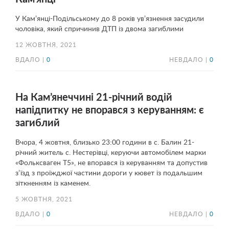
У Кам’янці-Подільському до 8 років ув’язнення засудили
чоловіка, який спричинив ДТП із двома загиблими
12 ЖОВТНЯ, 2021
ВДАЛО |
0
НЕВДАЛО |
0
На Кам’янеччині 21-річний водій
напідпитку не впорався з керуванням: є
загиблий
Вчора, 4 жовтня, близько 23:00 години в с. Балин 21-
річний житель с. Нестерівці, керуючи автомобілем марки
«Фольксваген Т5», не впорався із керуванням та допустив
з’їзд з проїжджої частини дороги у кювет із подальшим
зіткненням із каменем.
5 ЖОВТНЯ, 2021
ВДАЛО |
0
НЕВДАЛО |
0