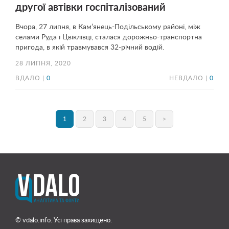
другої автівки госпіталізований
Вчора, 27 липня, в Кам’янець-Подільському районі, між
селами Руда і Цвіклівці, сталася дорожньо-транспортна
пригода, в якій травмувався 32-річний водій.
28 ЛИПНЯ, 2020
ВДАЛО |
0
НЕВДАЛО |
0
1
2
3
4
5
>
© vdalo.info. Усі права захищено.