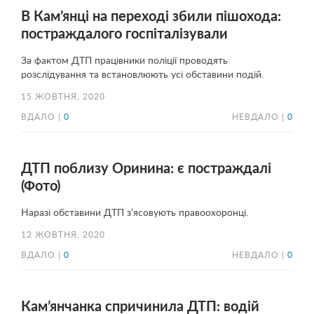
В Кам’янці на переході збили пішохода:
постраждалого госпіталізували
За фактом ДТП працівники поліції проводять
розслідування та встановлюють усі обставини подій.
15 ЖОВТНЯ, 2020
ВДАЛО |
0
НЕВДАЛО |
0
ДТП поблизу Оринина: є постраждалі
(Фото)
Наразі обставини ДТП з’ясовують правоохоронці.
12 ЖОВТНЯ, 2020
ВДАЛО |
0
НЕВДАЛО |
0
Кам’янчанка спричинила ДТП: водій