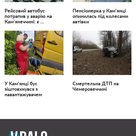
Рейсовий автобус
Пенсіонерка у Кам’янці
потрапив у аварію на
опинилась під колесами
Кам’янеччині: є ...
автівки
У Кам’янці бус
Смертельна ДТП на
зіштовхнувся з
Чемеровеччині
навантажувачем