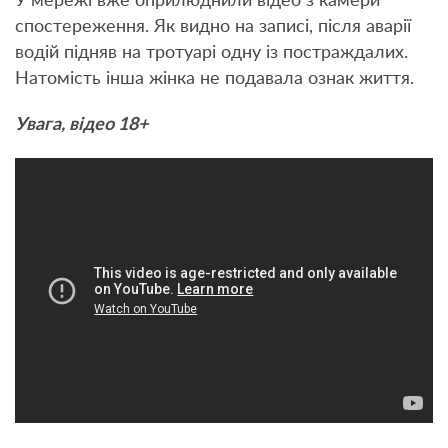
У мережі вже оприлюднили відео з камери
спостереження. Як видно на записі, після аварії
водій підняв на тротуарі одну із постраждалих.
Натомість інша жінка не подавала ознак життя.
Увага, відео 18+