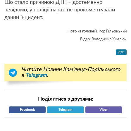
Що стало причиною ДТП – достеменно
невідомо, у поліції наразі не прокоментували
даний інцидент.
Фото на головній: Ігор Гільовський
Відео: Володимир Хмелюк
ДТП
Читайте Новини Кам'янця-Подільського
в
Telegram
.
Поділитися з друзями:
Facebook
Telegram
Viber