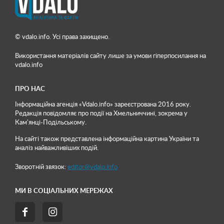
© vdalo.info. Усі права захищено.
Використання матеріалів сайту лише
за умови гіперпосилання на
vdalo.info
ПРО НАС
Інформаційна агенція «Vdalo.info» зареєстрована 2016 року.
Редакція повідомляє про події на Хмельниччині, зокрема у
Кам'янці-Подільському.
На сайті також представлена інформаційна картина України та
аналіз найважливіших подій.
Зворотній звязок:
editor@vdalo.info
МИ В СОЦІАЛЬНИХ МЕРЕЖАХ

