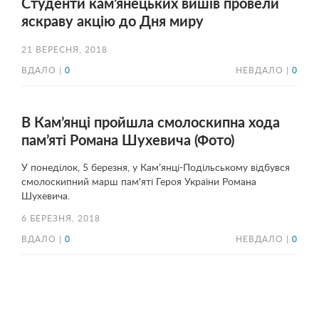
Студенти кам’янецьких вишів провели
яскраву акцію до Дня миру
21 ВЕРЕСНЯ, 2018
ВДАЛО |
0
НЕВДАЛО |
0
В Кам’янці пройшла смолоскипна хода
пам’яті Романа Шухевича (Фото)
У понеділок, 5 березня, у Кам’янці-Подільському відбувся
смолоскипний марш пам'яті Героя України Романа
Шухевича.
6 БЕРЕЗНЯ, 2018
ВДАЛО |
0
НЕВДАЛО |
0