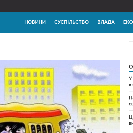
НОВИНИ
СУСПІЛЬСТВО
ВЛАДА
ЕК
О
У
к
П
с
Ц
в