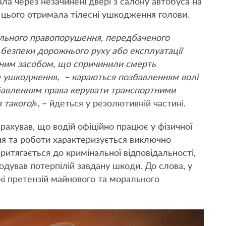
ла через незачинені двері з салону автобуса на
і цього отримала тілесні ушкодження голови.
ального правопорушення, передбаченого
 безпеки дорожнього руху або експлуатації
тним засобом, що спричинили смерть
не ушкодження, – караються позбавленням волі
озбавленням права керувати транспортними
 такого)
», – йдеться у резолютивній частині.
рахував, що водій офіційно працює у фізичної
ня та роботи характеризується виключно
ритягається до кримінальної відповідальності,
одував потерпілій завдану шкоди. До слова, у
кі претензій майнового та морального