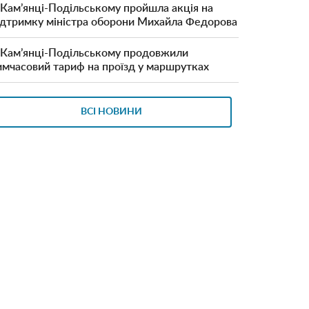
 Кам’янці-Подільському пройшла акція на
ідтримку міністра оборони Михайла Федорова
 Кам’янці-Подільському продовжили
имчасовий тариф на проїзд у маршрутках
ВСІ НОВИНИ