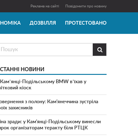
Реклама на сайті
Повідомити про новину
ОНОМІКА
ДОЗВІЛЛЯ
ПРОТЕСТОВАНО

СТАННІ НОВИНИ
 Камʼянці-Подільському BMW вʼїхав у
вітковий кіоск
овернення з полону: Кам’янеччина зустріла
воїх захисників
іна зради: у Кам’янці-Подільському винесли
ирок організаторам теракту біля РТЦК