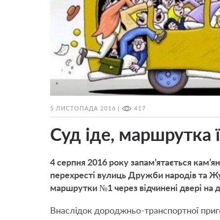
5 ЛИСТОПАДА 2016 |
417
Суд іде, маршрутка 
4 серпня 2016 року запам’ятається кам’я
перехресті вулиць Дружби народів та Жук
маршрутки №1 через відчинені двері на 
Внаслідок дороджньо-транспортної приг