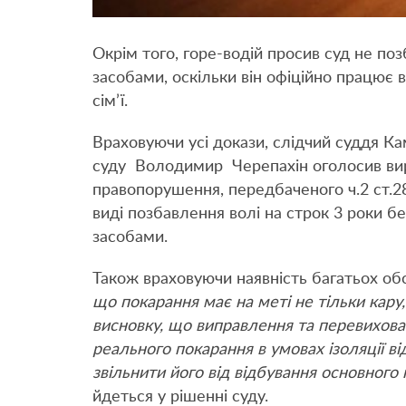
Окрім того, горе-водій просив суд не по
засобами, оскільки він офіційно працює
сім’ї.
Враховуючи усі докази, слідчий суддя К
суду Володимир Черепахін оголосив вир
правопорушення, передбаченого ч.2 ст.2
виді позбавлення волі на строк 3 роки 
засобами.
Також враховуючи наявність багатьох об
що покарання має на меті не тільки кару
висновку, що виправлення та перевихов
реального покарання в умовах ізоляції в
звільнити його від відбування основного
йдеться у рішенні суду.