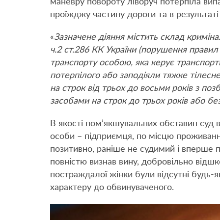
маневру повороту ліворуч потерпіла випа
проїжджу частину дороги та в результат
«
Зазначене діяння містить склад кримін
ч.2 ст.286 КК України (порушення правил
транспорту особою, яка керує транспор
потерпілого або заподіяли тяжке тілес
на строк від трьох до восьми років з п
засобами на строк до трьох років або без
В якості пом’якшувальних обставин суд в
особи – підприємця, по місцю проживан
позитивно, раніше не судимий і вперше п
повністю визнав вину, добровільно відшк
постраждалої жінки були відсутні будь-я
характеру до обвинуваченого.