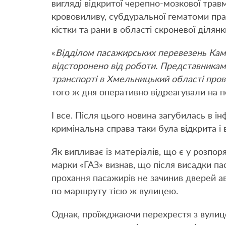
вигляді відкритої черепно-мозкової трав
крововиливу, субдуральної гематоми прав
кістки та рани в області скроневої ділянк
«
Відділом пасажирських перевезень Кам’
відсторонено від роботи. Представниками
транспорті в Хмельницький області пров
того ж дня оперативно відреагували на п
І все. Після цього новина загубилась в і
кримінальна справа таки була відкрита і 
Як випливає із матеріалів, що є у розпоря
марки «ГАЗ» визнав, що після висадки па
прохання пасажирів не зачинив дверей а
по маршруту тією ж вулицею.
Однак, проїжджаючи перехрестя з вулице