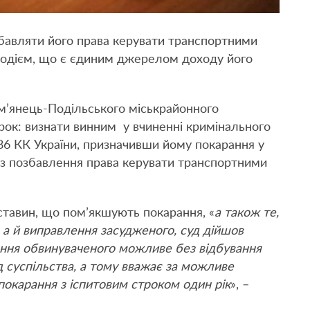
збавляти його права керувати транспортними
 водієм, що є єдиним джерелом доходу його
ам’янець-Подільського міськрайонного
ок: визнати винним у вчиненні кримінального
86 КК України, призначивши йому покарання у
без позбавлення права керувати транспортними
ставин, що пом’якшують покарання, «
а також те,
, а й виправлення засудженого, суд дійшов
ання обвинуваченого можливе без відбування
ід суспільства, а тому вважає за можливе
 покарання з іспитовим строком один рік
», –