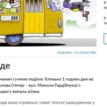
У
п
У
т
НОВИНИ
,
СУСПІЛЬСТВО
їде
нчанам гучною подією: близько 1 години дня на
ова (тепер – вул. Миколи Гордійчука) з
дорогу випала жінка
.
оди вона отримала тяжкі тілесні ушкодження у