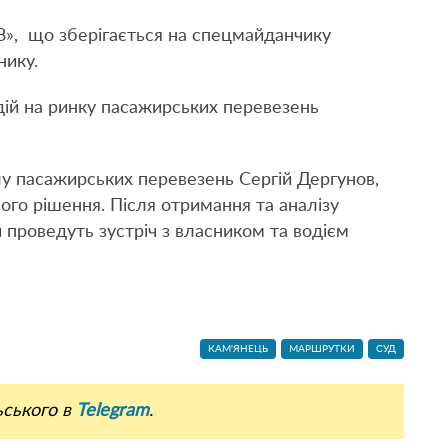
З», що зберігається на спецмайданчику
нику.
ій на ринку пасажирських перевезень
ілу пасажирських перевезень Сергій Дергунов,
ового рішення. Після отримання та аналізу
 проведуть зустріч з власником та водієм
КАМ'ЯНЕЦЬ
МАРШРУТКИ
СУД
ьського в
Telegram
.