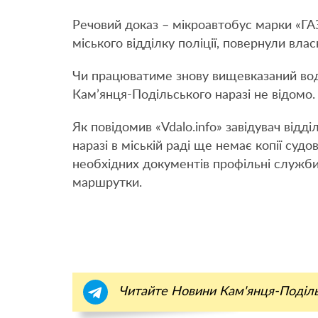
Речовий доказ – мікроавтобус марки «ГА
міського відділку поліції, повернули влас
Чи працюватиме знову вищевказаний вод
Кам’янця-Подільського наразі не відомо.
Як повідомив «Vdalo.info» завідувач відд
наразі в міській раді ще немає копії суд
необхідних документів профільні служби
маршрутки.
Читайте Новини Кам'янця-Поділ