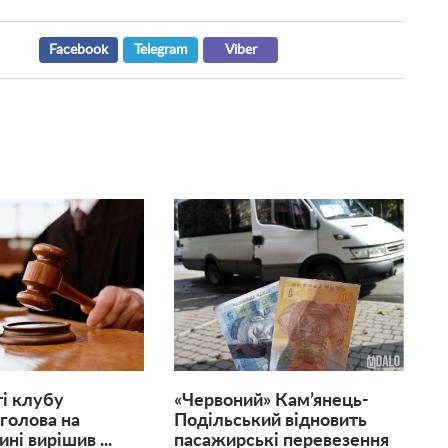
Facebook
Telegram
Viber
і клубу
«Червоний» Кам’янець-
 голова на
Подільський відновить
ні вирішив ...
пасажирські перевезення