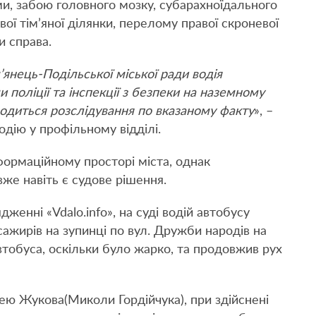
ми, забою головного мозку, субарахноїдального
ої тім’яної ділянки, перелому правої скроневої
и справа.
янець-Подільської міської ради водія
 поліції та інспекції з безпеки на наземному
одиться розслідування по вказаному факту
», –
одію у профільному відділі.
нформаційному просторі міста, однак
вже навіть є судове рішення.
дженні «Vdalo.info», на суді водій автобусу
сажирів на зупинці по вул. Дружби народів на
втобуса, оскільки було жарко, та продовжив рух
ю Жукова(Миколи Гордійчука), при здійснені