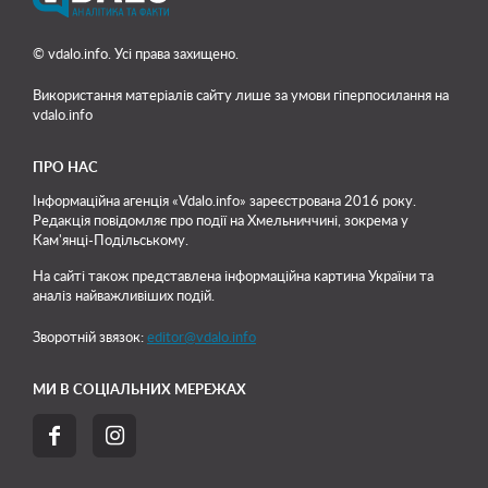
© vdalo.info. Усі права захищено.
Використання матеріалів сайту лише
за умови гіперпосилання на
vdalo.info
ПРО НАС
Інформаційна агенція «Vdalo.info» зареєстрована 2016 року.
Редакція повідомляє про події на Хмельниччині, зокрема у
Кам'янці-Подільському.
На сайті також представлена інформаційна картина України та
аналіз найважливіших подій.
Зворотній звязок:
editor@vdalo.info
МИ В СОЦІАЛЬНИХ МЕРЕЖАХ

