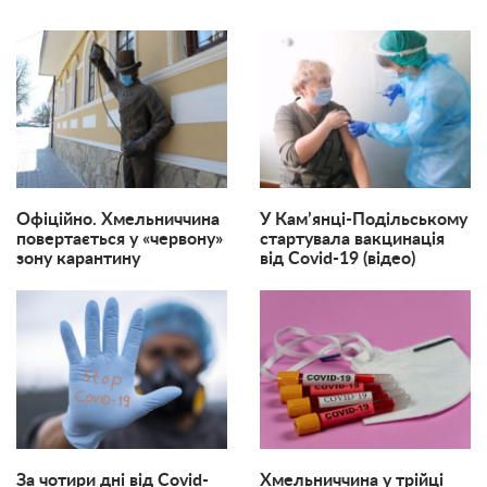
Офіційно. Хмельниччина
У Кам’янці-Подільському
повертається у «червону»
стартувала вакцинація
зону карантину
від Covid-19 (відео)
За чотири дні від Covid-
Хмельниччина у трійці