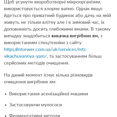
Щоб усунути хвороботворні мікроорганізми,
використовується хлорне вапно. Однак якщо
йдеться про приватний будинок або дачу, на якій
живуть не тільки влітку але і в зимовий час, їх
доповнюють досить глибокими ямами. В такому
випадку знадобиться
викачка вигрібних ям,
з
використанням спецтехніки з сайту
https://mtsewer.com.ua/uk/services/mts-
vikachuvannya-yam/
, та застосуванням більш
серйозних методів очищення.
На даний момент існує кілька різновидів
очищення вигрібних ям:
Використання асенізаційної машини
Застосовуючи мулососи
Ферментативні методи