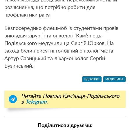
роз’яснення, що потрібно робити для
профілактики раку.
Безпосередньо флешмоб із студентами провів
викладач хірургії та онкології Кам’янець-
Подільського медучилища Сергій Юрков. На
заході були присутні головний онколог міста
Артур Савицький та лікар-онколог Сергій
Бузинський.
ЗДОРОВ'Я
МЕДИЦИНА
Читайте Новини Кам'янця-Подільського
в
Telegram
.
Поділитися з друзями: