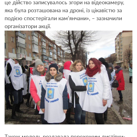
це дійство записувалось згори на відеокамеру,
яка була розташована на дроні, із цікавістю за
подією спостерігали кам’янчани», – зазначили
організатори акції.
Також молодь роздавала перехожим листівки-