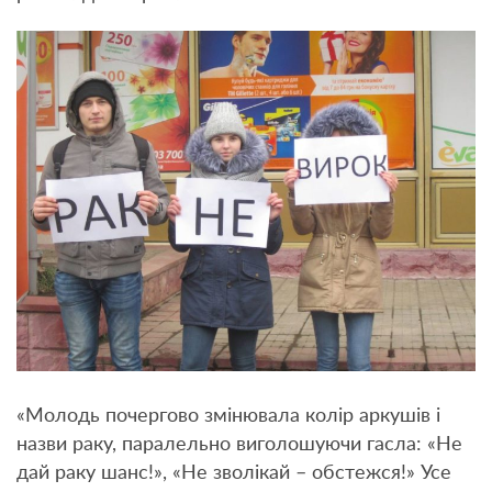
«Молодь почергово змінювала колір аркушів і
назви раку, паралельно виголошуючи гасла: «Не
дай раку шанс!», «Не зволікай – обстежся!» Усе