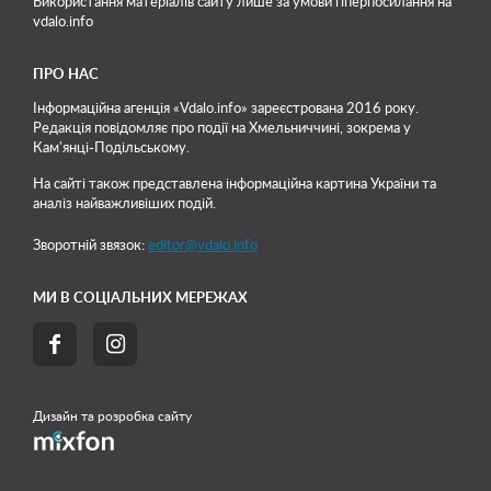
Використання матеріалів сайту лише
за умови гіперпосилання на
vdalo.info
ПРО НАС
Інформаційна агенція «Vdalo.info» зареєстрована 2016 року.
Редакція повідомляє про події на Хмельниччині, зокрема у
Кам'янці-Подільському.
На сайті також представлена інформаційна картина України та
аналіз найважливіших подій.
Зворотній звязок:
editor@vdalo.info
МИ В СОЦІАЛЬНИХ МЕРЕЖАХ


Дизайн та розробка сайту