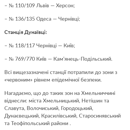
– № 110/109 Львів — Херсон;
– № 136/135 Одеса — Чернівці;
Станція Дунаївці:
– № 118/117 Чернівці — Київ;
– № 769/770 Київ — Кам’янець-Подільський.
Всі вищезазначені станції потрапили до зони з
«червоним» рівнем епідемічної безпеки.
Нагадаємо, що до таких зон на Хмельниччині
віднесли: міста Хмельницький, Нетішин та
Славута, Волочиський, Городоцький,
Дунаєвецький, Красилівський, Старосинявський
та Теофіпольський райони .