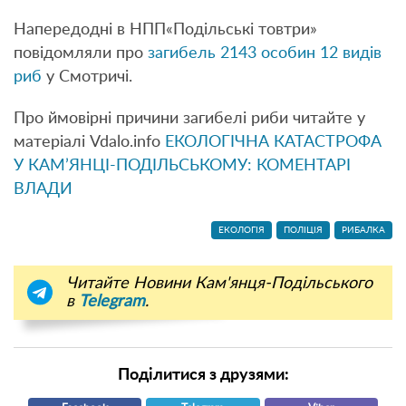
Напередодні в НПП«Подільські товтри»
повідомляли про
загибель 2143 особин 12 видів
риб
у Смотричі.
Про ймовірні причини загибелі риби читайте у
матеріалі Vdalo.info
ЕКОЛОГІЧНА КАТАСТРОФА
У КАМ’ЯНЦІ-ПОДІЛЬСЬКОМУ: КОМЕНТАРІ
ВЛАДИ
ЕКОЛОГІЯ
ПОЛІЦІЯ
РИБАЛКА
Читайте Новини Кам'янця-Подільського
в
Telegram
.
Поділитися з друзями: