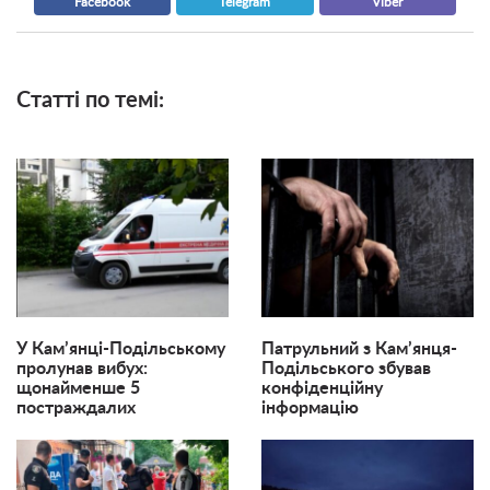
Facebook
Telegram
Viber
Статті по темі:
У Кам’янці-Подільському
Патрульний з Кам’янця-
пролунав вибух:
Подільського збував
щонайменше 5
конфіденційну
постраждалих
інформацію