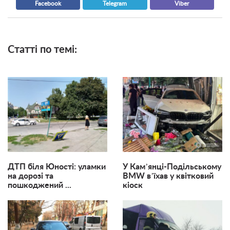
Facebook
Telegram
Viber
Статті по темі:
ДТП біля Юності: уламки
У Камʼянці-Подільському
на дорозі та
BMW вʼїхав у квітковий
пошкоджений ...
кіоск