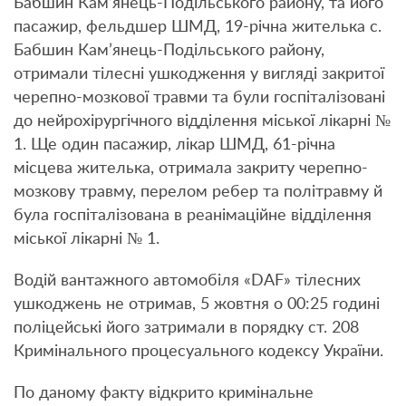
Бабшин Кам’янець-Подільського району, та його
пасажир, фельдшер ШМД, 19-річна жителька с.
Бабшин Кам’янець-Подільського району,
отримали тілесні ушкодження у вигляді закритої
черепно-мозкової травми та були госпіталізовані
до нейрохірургічного відділення міської лікарні №
1. Ще один пасажир, лікар ШМД, 61-річна
місцева жителька, отримала закриту черепно-
мозкову травму, перелом ребер та політравму й
була госпіталізована в реанімаційне відділення
міської лікарні № 1.
Водій вантажного автомобіля «DAF» тілесних
ушкоджень не отримав, 5 жовтня о 00:25 годині
поліцейські його затримали в порядку ст. 208
Кримінального процесуального кодексу України.
По даному факту відкрито кримінальне