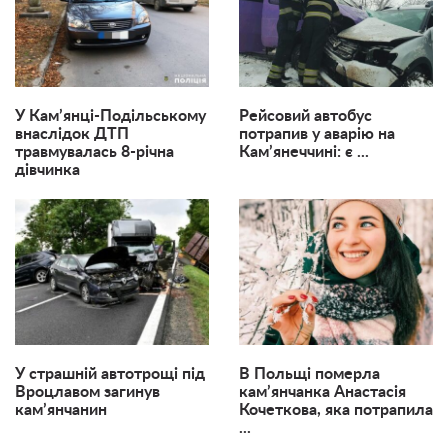
У Кам’янці-Подільському
Рейсовий автобус
внаслідок ДТП
потрапив у аварію на
травмувалась 8-річна
Кам’янеччині: є ...
дівчинка
У страшній автотрощі під
В Польщі померла
Вроцлавом загинув
кам’янчанка Анастасія
кам’янчанин
Кочеткова, яка потрапила
...