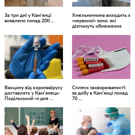
За три дні у Кам’янці
Хмельниччина виходить з
виявлено понад 200 ...
«червоної» зони: які
діятимуть обмеження
Вакцину від коронавірусу
Сплеск захворюваності:
доставлять у Кам’янець-
за добу в Кам’янці понад
Подільський «з дня ...
70 ...