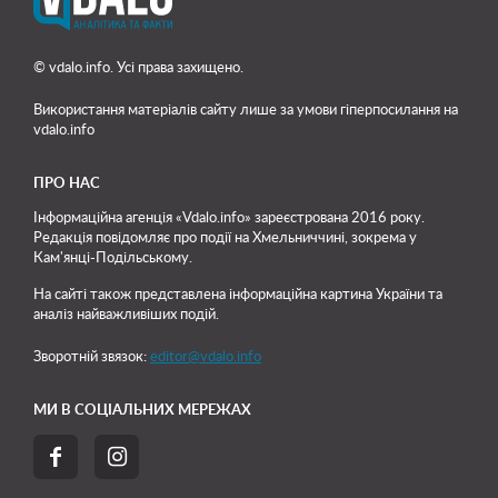
© vdalo.info. Усі права захищено.
Використання матеріалів сайту лише
за умови гіперпосилання на
vdalo.info
ПРО НАС
Інформаційна агенція «Vdalo.info» зареєстрована 2016 року.
Редакція повідомляє про події на Хмельниччині, зокрема у
Кам'янці-Подільському.
На сайті також представлена інформаційна картина України та
аналіз найважливіших подій.
Зворотній звязок:
editor@vdalo.info
МИ В СОЦІАЛЬНИХ МЕРЕЖАХ

