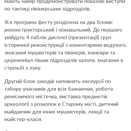
мають намір продемонструвати показові виступи
по тактиці пікінерських підрозділів.
Уся програма фесту розділена на два блоки:
реконструкторський і пізнавальний. До першого
увійдуть 4 паблік дисплеї (презентації) груп
історичної реконструкції з коментарями ведучого,
змагання мушкетерів та пікінерів, маневри та
церемоніал піших підрозділів залоги, змагання в
стрільбі з луку.
Другий блок заходів наповнять екскурсії по
табору учасників для всіх бажаючих, робота
ремісничого містечка, виставка предметів
археології з розкопок в Старому місті, дитячий
майданчик для юних мушкетерів, лекції та
майстер-класи.