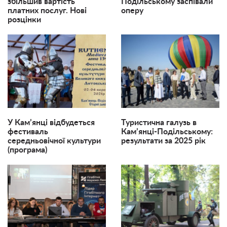
збільшив вартість
Подільському заспівали
платних послуг. Нові
оперу
розцінки
У Кам’янці відбудеться
Туристична галузь в
фестиваль
Кам’янці-Подільському:
середньовічної культури
результати за 2025 рік
(програма)