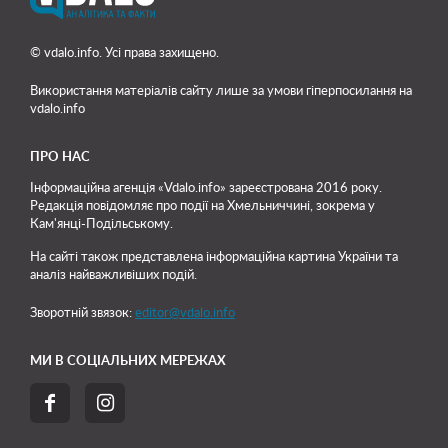
© vdalo.info. Усі права захищено.
Використання матеріалів сайту лише
за умови гіперпосилання на
vdalo.info
ПРО НАС
Інформаційна агенція «Vdalo.info» зареєстрована 2016 року.
Редакція повідомляє про події на Хмельниччині, зокрема у
Кам'янці-Подільському.
На сайті також представлена інформаційна картина України та
аналіз найважливіших подій.
Зворотній звязок:
editor@vdalo.info
МИ В СОЦІАЛЬНИХ МЕРЕЖАХ

