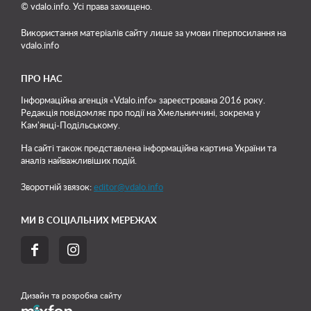
© vdalo.info. Усі права захищено.
Використання матеріалів сайту лише
за умови гіперпосилання на
vdalo.info
ПРО НАС
Інформаційна агенція «Vdalo.info» зареєстрована 2016 року.
Редакція повідомляє про події на Хмельниччині, зокрема у
Кам'янці-Подільському.
На сайті також представлена інформаційна картина України та
аналіз найважливіших подій.
Зворотній звязок:
editor@vdalo.info
МИ В СОЦІАЛЬНИХ МЕРЕЖАХ


Дизайн та розробка сайту