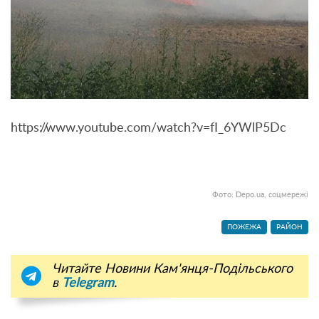
https://www.youtube.com/watch?v=fI_6YWlP5Dc
Фото: Depo.ua, соцмережі
ПОЖЕЖА
РАЙОН
Читайте Новини Кам'янця-Подільського
в
Telegram
.