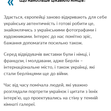
Що найбільше цікавило німців?
Здається, європейці заново відкривають для себе
українську автентичність і готові робити це,
знайомлячись з українськими фотографами і
художниками. Інтерес до нас помітно зріс,
бажання допомагати посильно також.
Серед відвідувачів виставки були і німці, і
французи, і молдавани, адже Берлін –
інтернаціональне місто, і також українці, які
стали берлінцями ще до війни.
Час від часу помічала людей, які уважно
розглядали портрети українок і цитати з їхніх
інтерв’ю, що проектувались на стіну у темній
кімнаті галереї.