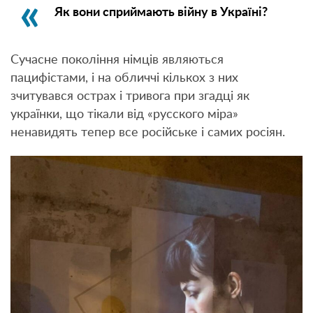
Як вони сприймають війну в Україні?
Сучасне покоління німців являються
пацифістами, і на обличчі кількох з них
зчитувався острах і тривога при згадці як
українки, що тікали від «русского міра»
ненавидять тепер все російське і самих росіян.