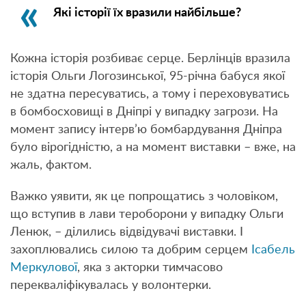
Які історії їх вразили найбільше?
Кожна історія розбиває серце. Берлінців вразила
історія Ольги Логозинської, 95-річна бабуся якої
не здатна пересуватись, а тому і переховуватись
в бомбосховищі в Дніпрі у випадку загрози. На
момент запису інтерв’ю бомбардування Дніпра
було вірогідністю, а на момент виставки – вже, на
жаль, фактом.
Важко уявити, як це попрощатись з чоловіком,
що вступив в лави тероборони у випадку Ольги
Ленюк, – ділились відвідувачі виставки. І
захоплювались силою та добрим серцем
Ісабель
Меркулової
, яка з акторки тимчасово
перекваліфікувалась у волонтерки.