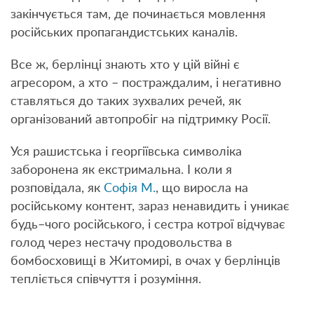
закінчується там, де починається мовлення
російських пропагандистських каналів.
Все ж, берлінці знають хто у цій війні є
агресором, а хто – постраждалим, і негативно
ставляться до таких зухвалих речей, як
організований автопробіг на підтримку Росії.
Уся рашистська і георгіївська символіка
заборонена як екстримальна. І коли я
розповідала, як
Софія М.
, що виросла на
російському контент, зараз ненавидить і уникає
будь–чого російського, і сестра котрої відчуває
голод через нестачу продовольства в
бомбосховищі в Житомирі, в очах у берлінців
тепліється співчуття і розуміння.