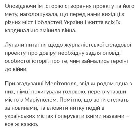
Оповідаючи їм історію створення проекту та його
мету, наголошувала, що перед нами вихідці з
різних міст і областей України і життя всіх їх
кардинально змінила війна.
Лунали питання щодо журналістської складової
проекту, про довіру, необхідну задля оповіді
особистої історії, про те, чим займались героїні
до війни.
При згадуванні Мелітополя, звідки родом одна з
них, німці похитували головою, переплутавши
місто з Маріуполем. Помітно, що вони стежать
за новинами, та вловити нитку подій в
українських містах і оперувати їхніми назвами –
все ж важко.