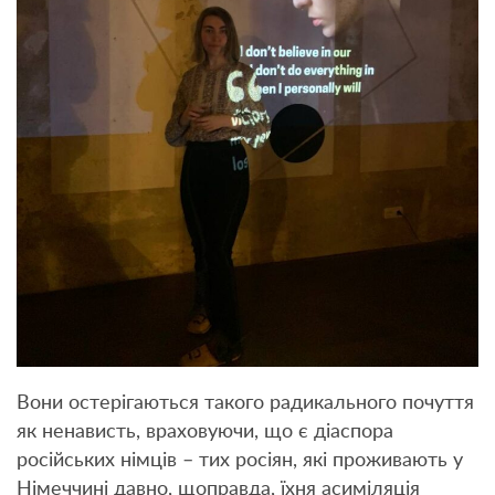
Вони остерігаються такого радикального почуття
як ненависть, враховуючи, що є діаспора
російських німців – тих росіян, які проживають у
Німеччині давно, щоправда, їхня асиміляція