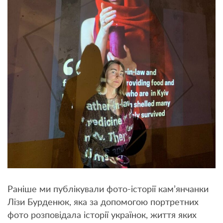
Раніше ми публікували фото-історії кам’янчанки
Лізи Бурденюк, яка за допомогою портретних
фото розповідала історії українок, життя яких