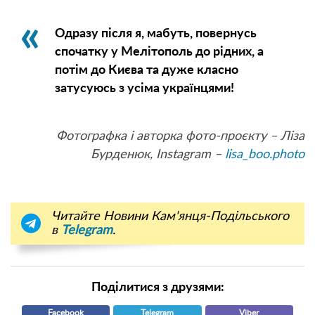
Одразу після я, мабуть, повернусь
спочатку у Мелітополь до рідних, а
потім до Києва та дуже класно
затусуюсь з усіма українцями!
Фотографка і авторка фото-проєкту – Ліза
Бурденюк, Instagram –
lisa_boo.photo
Читайте Новини Кам'янця-Подільського
в
Telegram
.
Поділитися з друзями:
Facebook
Telegram
Viber