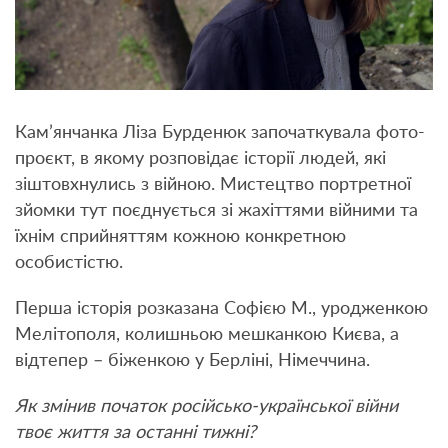
Кам’янчанка Ліза Бурденюк започаткувала фото-
проєкт, в якому розповідає історії людей, які
зіштовхнулись з війною. Мистецтво портретної
зйомки тут поєднується зі жахіттями війними та
їхнім сприйняттям кожною конкретною
особистістю.
Перша історія розказана Cофією М., уродженкою
Мелітополя, колишньою мешканкою Києва, а
відтепер – біженкою у Берліні, Німеччина.
Як змінив початок російсько-української війни
твоє життя за останні тижні?