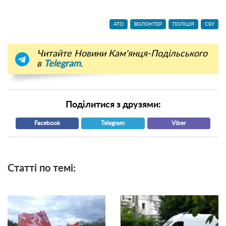
АТО
ВОЛОНТЕР
ПОЛІЦІЯ
СБУ
Читайте Новини Кам'янця-Подільського
в
Telegram
.
Поділитися з друзями:
Facebook
Telegram
Viber
Статті по темі: