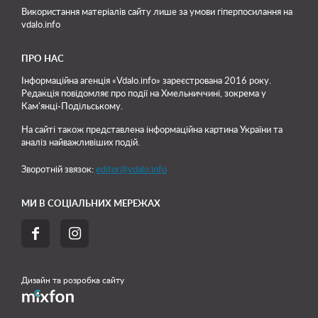
Використання матеріалів сайту лише
за умови гіперпосилання на
vdalo.info
ПРО НАС
Інформаційна агенція «Vdalo.info» зареєстрована 2016 року.
Редакція повідомляє про події на Хмельниччині, зокрема у
Кам'янці-Подільському.
На сайті також представлена інформаційна картина України та
аналіз найважливіших подій.
Зворотній звязок:
editor@vdalo.info
МИ В СОЦІАЛЬНИХ МЕРЕЖАХ


Дизайн та розробка сайту