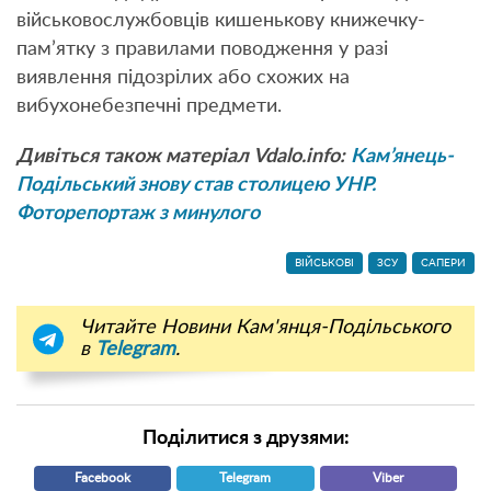
військовослужбовців кишенькову книжечку-
пам’ятку з правилами поводження у разі
виявлення підозрілих або схожих на
вибухонебезпечні предмети.
Дивіться також матеріал Vdalo.info:
Кам’янець-
Подільський знову став столицею УНР.
Фоторепортаж з минулого
ВІЙСЬКОВІ
ЗСУ
САПЕРИ
Читайте Новини Кам'янця-Подільського
в
Telegram
.
Поділитися з друзями:
Facebook
Telegram
Viber