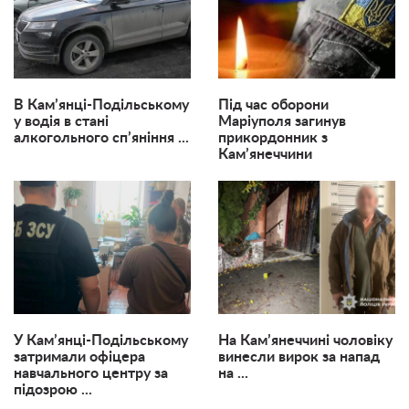
В Кам’янці-Подільському
Під час оборони
у водія в стані
Маріуполя загинув
алкогольного сп’яніння ...
прикордонник з
Кам’янеччини
У Кам’янці-Подільському
На Кам’янеччині чоловіку
затримали офіцера
винесли вирок за напад
навчального центру за
на ...
підозрою ...