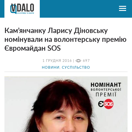
Кам’янчанку Ларису Діновську
номінували на волонтерську премію
Євромайдан SOS
1 ГРУДНЯ 2016 |
697
НОВИНИ
,
СУСПІЛЬСТВО