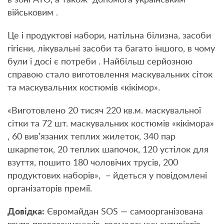
в зоні АТО, а також допомога українським
військовим .
Це і продуктові набори, натільна білизна, засоби
гігієни, лікувальні засоби та багато іншого, в чому
були і досі є потреби . Найбільш серйозною
справою стало виготовлення маскувальних сіток
та маскувальних костюмів «кікімор».
«Виготовлено 20 тисяч 220 кв.м. маскувальної
сітки та 72 шт. маскувальних костюмів «кікімора»
, 60 вив’язаних теплих жилеток, 340 пар
шкарпеток, 20 теплих шапочок, 120 устілок для
взуття, пошито 180 чоловічих трусів, 200
продуктових наборів», – йдеться у повідомлені
організаторів премії.
Довідка:
Євромайдан SOS — самоорганізована