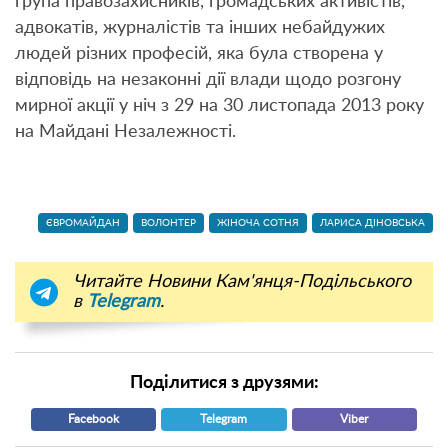
група правозахисників, громадських активістів,
адвокатів, журналістів та інших небайдужих
людей різних професій, яка була створена у
відповідь на незаконні дії влади щодо розгону
мирної акції у ніч з 29 на 30 листопада 2013 року
на Майдані Незалежності.
ЄВРОМАЙДАН
ВОЛОНТЕР
ЖІНОЧА СОТНЯ
ЛАРИСА ДІНОВСЬКА
Читайте Новини Кам'янця-Подільського
в
Telegram
.
Поділитися з друзями:
Facebook
Telegram
Viber