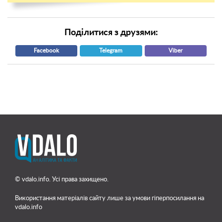
Поділитися з друзями:
Facebook
Telegram
Viber
© vdalo.info. Усі права захищено.
Використання матеріалів сайту лише
за умови гіперпосилання на
vdalo.info