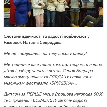
Словами вдячності та радості поділилась у
Facebook Наталія Секридова:
Ми не сподівалися на таку високу оцінку!
Ми тішилися вже лише тим, що творчість наших
діток і найкрутішого вчителя Сергія Боднара
маємо змогу показати ГЛЯДАЧУ і поважним
учасникам фестивалю «БРУКІВКА»…
Диплом за ПЕРШЕ місце (грошова нагорода 5000
тис. гривень) і БЕЗМЕЖНУ дитячу радість,
вдячність, всю щиру і непідробну любов та