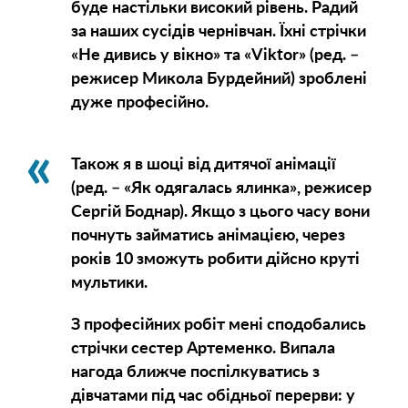
буде настільки високий рівень. Радий
за наших сусідів чернівчан. Їхні стрічки
«Не дивись у вікно»
та
«Viktor»
(ред. –
режисер Микола Бурдейний) зроблені
дуже професійно.
Також я в шоці від дитячої анімації
(ред. –
«Як одягалась ялинка»
, режисер
Сергій Боднар). Якщо з цього часу вони
почнуть займатись анімацією, через
років 10 зможуть робити дійсно круті
мультики.
З професійних робіт мені сподобались
стрічки сестер Артеменко. Випала
нагода ближче поспілкуватись з
дівчатами під час обідньої перерви: у