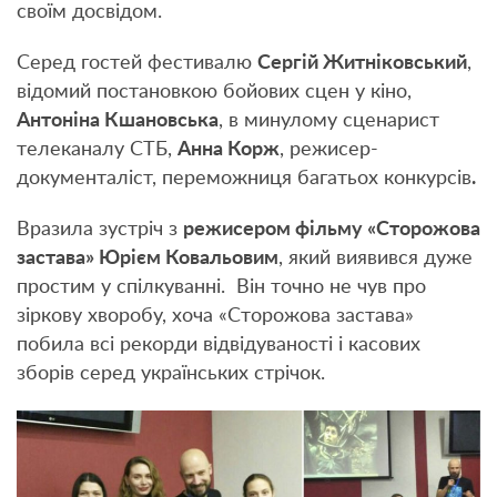
своїм досвідом.
Серед гостей фестивалю
Сергій Житніковський
,
відомий постановкою бойових сцен у кіно,
Антоніна Кшановська
, в минулому сценарист
телеканалу СТБ,
Анна Корж
, режисер-
документаліст, переможниця багатьох конкурсів
.
Вразила зустріч з
режисером фільму «Сторожова
застава» Юрієм Ковальовим
, який виявився дуже
простим у спілкуванні. Він точно не чув про
зіркову хворобу, хоча «Сторожова застава»
побила всі рекорди відвідуваності і касових
зборів серед українських стрічок.