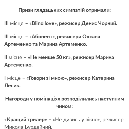
Призи глядацьких симпатій отримали:
ІІІ місце –
«Blind love», режисер Денис Чорний.
ІІІ місце – «
Абонент», режисери Оксана
Артеменко та Марина Артеменко.
ІІ місце –
«Не менше 50 кг», режисер Марина
Артеменко.
І місце –
«Говори зі мною», режисер Катерина
Лесик.
Нагороди у номінаціях розподілились наступним
чином:
«Кращий трилер»
– «Не дивись у вікно», режисер
Микола Бурдейний.