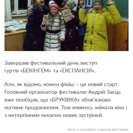
Завершив фестивальний день виступ
гуртів «БЕКІНГЕМ» та «ЕКСПАНСІЯ».
Але, як відомо, кожен фініш – це новий старт.
Головний організатор фестивалю Андрій Заєць
вже пообіцяв, що «БРУКІВКА» обов’язково
матиме продовження. Тож вчимось знімати кіно і
з нетерпінням чекаємо нових зустрічей.
Фото із соцмереж учасників фестивалю