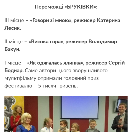
Переможці «БРУКІВКИ»:
ІІІ місце –
«Говори зі мною», режисер Катерина
Лесик.
ІІ місце –
«Висока гора», режисер Володимир
Бакун.
І місце –
«Як одягалась ялинка», режисер Сергій
Боднар.
Саме автори цього зворушливого
мультфільму отримали головний приз
фестивалю – 5 тисяч гривень.