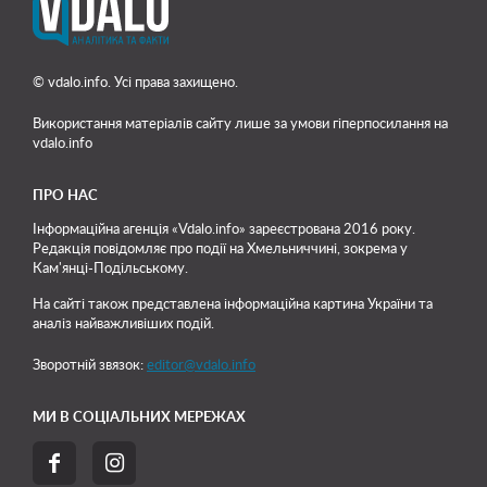
© vdalo.info. Усі права захищено.
Використання матеріалів сайту лише
за умови гіперпосилання на
vdalo.info
ПРО НАС
Інформаційна агенція «Vdalo.info» зареєстрована 2016 року.
Редакція повідомляє про події на Хмельниччині, зокрема у
Кам'янці-Подільському.
На сайті також представлена інформаційна картина України та
аналіз найважливіших подій.
Зворотній звязок:
editor@vdalo.info
МИ В СОЦІАЛЬНИХ МЕРЕЖАХ

