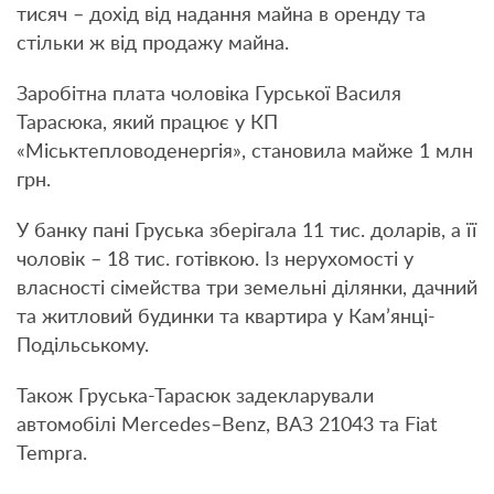
тисяч – дохід від надання майна в оренду та
стільки ж від продажу майна.
Заробітна плата чоловіка Гурської Василя
Тарасюка, який працює у КП
«Міськтепловоденергія», становила майже 1 млн
грн.
У банку пані Груська зберігала 11 тис. доларів, а її
чоловік – 18 тис. готівкою. Із нерухомості у
власності сімейства три земельні ділянки, дачний
та житловий будинки та квартира у Кам’янці-
Подільському.
Також Груська-Тарасюк задекларували
автомобілі Mercedes–Benz, ВАЗ 21043 та Fiat
Tempra.