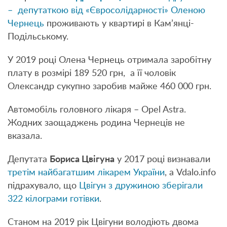
– депутаткою від «Євросолідарності» Оленою
Чернець
проживають у квартирі в Кам’янці-
Подільському.
У 2019 році Олена Чернець отримала заробітну
плату в розмірі 189 520 грн, а її чоловік
Олександр сукупно заробив майже 460 000 грн.
Автомобіль головного лікаря – Opel Astra.
Жодних заощаджень родина Чернеців не
вказала.
Депутата
Бориса Цвігуна
у 2017 році визнавали
третім найбагатшим лікарем України
, а Vdalo.info
підрахувало, що
Цвігун з дружиною зберігали
322 кілограми готівки
.
Станом на 2019 рік Цвігуни володіють двома