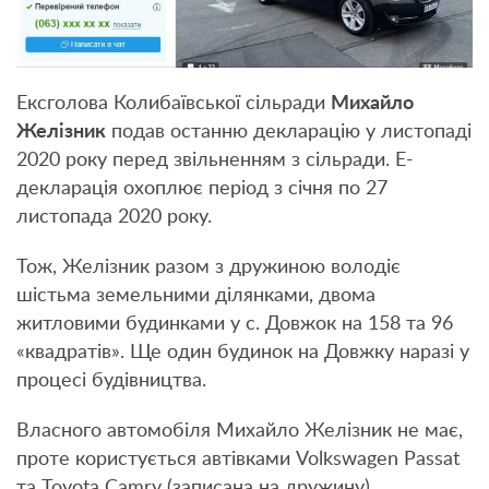
Ексголова Колибаївської сільради
Михайло
Желізник
подав останню декларацію у листопаді
2020 року перед звільненням з сільради. Е-
декларація охоплює період з січня по 27
листопада 2020 року.
Тож, Желізник разом з дружиною володіє
шістьма земельними ділянками, двома
житловими будинками у с. Довжок на 158 та 96
«квадратів». Ще один будинок на Довжку наразі у
процесі будівництва.
Власного автомобіля Михайло Желізник не має,
проте користується автівками Volkswagen Passat
та Toyota Camry (записана на дружину).