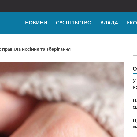
НОВИНИ
СУСПІЛЬСТВО
ВЛАДА
ЕК
: правила носіння та зберігання
О
У
к
П
с
Ц
в