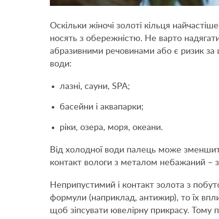
Оскільки жіночі золоті кільця найчастіш
носять з обережністю. Не варто надягати
абразивними речовинами або є ризик за 
води:
лазні, сауни, SPA;
басейни і аквапарки;
ріки, озера, моря, океани.
Від холодної води палець може зменшитис
контакт вологи з металом небажаний – з 
Неприпустимий і контакт золота з побут
формули (наприклад, антижир), то їх впл
щоб зіпсувати ювелірну прикрасу. Тому 