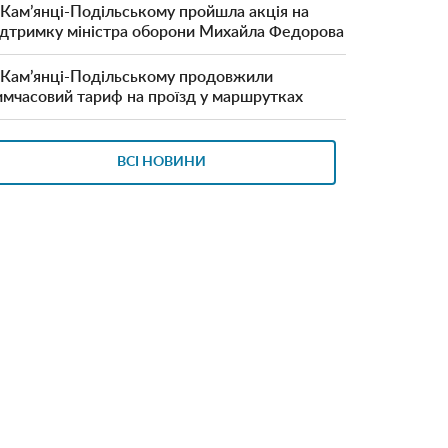
 Кам’янці-Подільському пройшла акція на
ідтримку міністра оборони Михайла Федорова
 Кам’янці-Подільському продовжили
имчасовий тариф на проїзд у маршрутках
ВСІ НОВИНИ