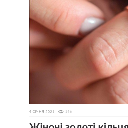
4 СІЧНЯ 2021 |
166
Жіночі золоті кільця