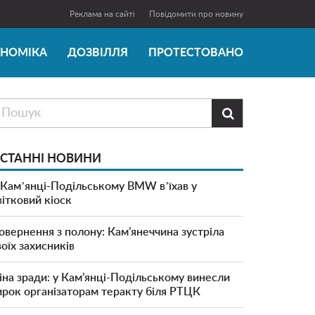
Реклама на сайті
Повідомити про новину
ОНОМІКА
ДОЗВІЛЛЯ
ПРОТЕСТОВАНО

СТАННІ НОВИНИ
 Камʼянці-Подільському BMW вʼїхав у
вітковий кіоск
овернення з полону: Кам’янеччина зустріла
воїх захисників
іна зради: у Кам’янці-Подільському винесли
ирок організаторам теракту біля РТЦК