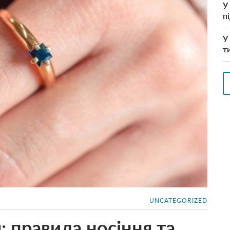
У
п
У
т
UNCATEGORIZED
: правила носіння та