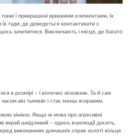
е тонкі і прикрашені крихкими елементами, їх
 їх туди, де доведеться контактувати з
щось зачепитися. Виключають і місця, де багато
я в розмірі – і колечко зісковзне. Та й сам
часом він тьмяніє і стає менш яскравим.
овою хімією. Якщо ж мова про агресивні
ив вкрай шкідливий – одноъ взаємодії досить,
перед виконанням домашніх справ золоті кільця