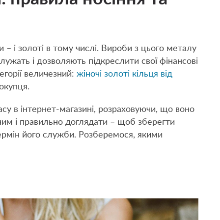
– і золоті в тому числі. Вироби з цього металу
лужать і дозволяють підкреслити свої фінансові
тегорії величезний:
жіночі золоті кільця від
окупця.
су в інтернет-магазині, розраховуючи, що воно
 ним і правильно доглядати – щоб зберегти
ермін його служби. Розберемося, якими