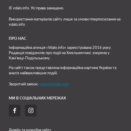
© vdalo.info. Усі права захищено.
Використання матеріалів сайту лише
за умови гіперпосилання на
vdalo.info
ПРО НАС
Інформаційна агенція «Vdalo.info» зареєстрована 2016 року.
Редакція повідомляє про події на Хмельниччині, зокрема у
Кам'янці-Подільському.
На сайті також представлена інформаційна картина України та
аналіз найважливіших подій.
Зворотній звязок:
editor@vdalo.info
МИ В СОЦІАЛЬНИХ МЕРЕЖАХ


Дизайн та розробка сайту