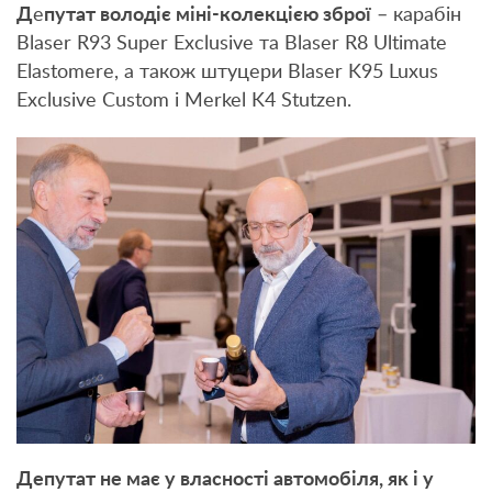
Д
е
путат володіє міні-колекцією зброї
– карабін
Blaser R93 Super Exclusive та Blaser R8 Ultimate
Elastomere, а також штуцери Blaser K95 Luxus
Exclusive Custom і Merkel K4 Stutzen.
Депутат не має у власності автомобіля, як і у