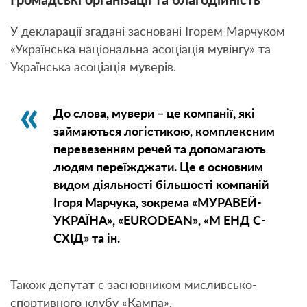
Громадські організації та благодійність
У декларації згадані засновані Ігорем Марчуком
«Українська національна асоціація мувінгу» та
Українська асоціація муверів.
До слова, мувери – це компанії, які
займаються логістикою, комплексним
перевезенням речей та допомагають
людям переїжджати. Це є основним
видом діяльності більшості компаній
Ігоря Марчука, зокрема «МУРАВЕЙ-
УКРАЇНА», «EURODEAN», «М ЕНД С-
СХІД» та ін.
Також депутат є засновником мисливсько-
спортивного клубу «Кампа».